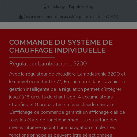
Télécharger l'appli Froling
Dessins en conception assistée par ordinateur (CAO)
COMMANDE DU SYSTÈME DE
CHAUFFAGE INDIVIDUELLE
Régulateur Lambdatronic 3200
Avec le régulateur de chaudière Lambdatronic 3200 et
le nouvel écran tactile 7”, Froling entre dans l’avenir. La
gestion intelligente de la régulation permet d’intégrer
jusqu’à 18 circuits de chauffage, 4 accumulateurs
stratifiés et 8 préparateurs d’eau chaude sanitaire.
L’affichage de commande garantit un affichage clair de
tous les états de fonctionnement. La structure des
menus intuitive garantit une navigation simple. Les
fonctions principales peuvent être sélectionnées