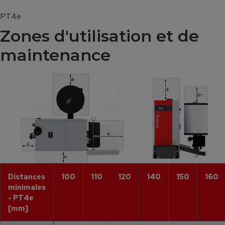
PT4e
Zones d'utilisation et de
maintenance
Distances
100
110
120
140
150
160
minimales
- PT4e
[mm]