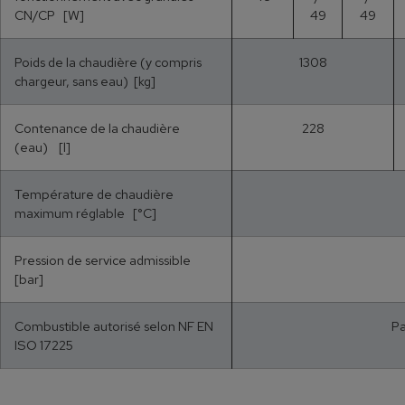
CN/CP [W]
49
49
Poids de la chaudière (y compris
1308
chargeur, sans eau) [kg]
Contenance de la chaudière
228
(eau) [l]
Température de chaudière
maximum réglable [°C]
Pression de service admissible
[bar]
Combustible autorisé selon NF EN
Pa
ISO 17225