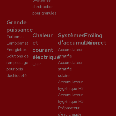
Systèmes
d'extraction
pour granulés
Grande
puissance
Chaleur
Systèmes
Fröling
Turbomat
et
d'accumulation
Connect
Lambdamat
courant
Energiebox
Accumulateur
Solutions de
électrique
stratifié
remplissage
Accumulateur
CHP
pour bois
stratifié
déchiqueté
solaire
Accumulateur
hygiènique H2
Accumulateur
hygiènique H3
Préparateur
d'eau chaude