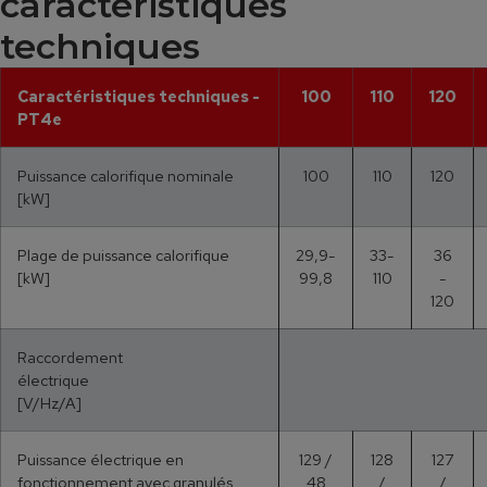
caractéristiques
techniques
Caractéristiques techniques -
100
110
120
PT4e
Puissance calorifique nominale
100
110
120
[kW]
Plage de puissance calorifique
29,9-
33-
36
[kW]
99,8
110
-
120
Raccordement
électrique
[V/Hz/A]
Puissance électrique en
129 /
128
127
fonctionnement avec granulés
48
/
/