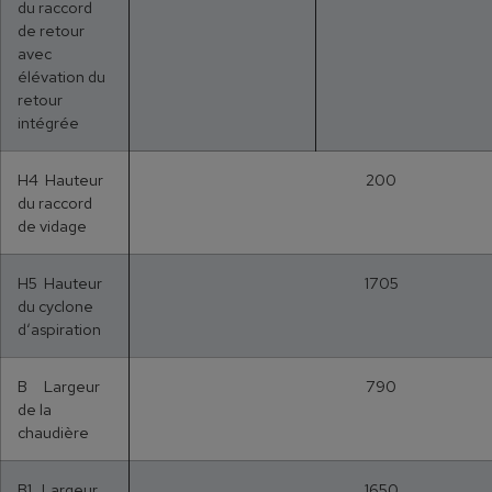
du raccord
de retour
avec
élévation du
retour
intégrée
H4 Hauteur
200
du raccord
de vidage
H5 Hauteur
1705
du cyclone
d‘aspiration
B Largeur
790
de la
chaudière
B1 Largeur
1650