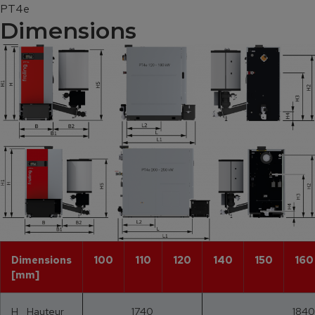
PT4e
Dimensions
Dimensions
100
110
120
140
150
160
[mm]
H Hauteur
1740
1840