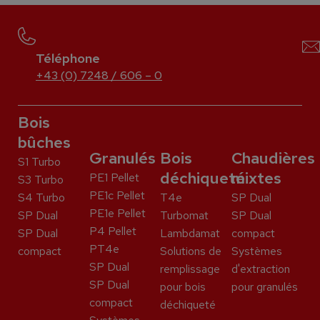
Téléphone
+43 (0) 7248 / 606 – 0
Bois
bûches
Granulés
Bois
Chaudières
S1 Turbo
déchiqueté
mixtes
PE1 Pellet
S3 Turbo
PE1c Pellet
S4 Turbo
T4e
SP Dual
PE1e Pellet
SP Dual
Turbomat
SP Dual
P4 Pellet
SP Dual
Lambdamat
compact
PT4e
compact
Solutions de
Systèmes
SP Dual
remplissage
d'extraction
SP Dual
pour bois
pour granulés
compact
déchiqueté