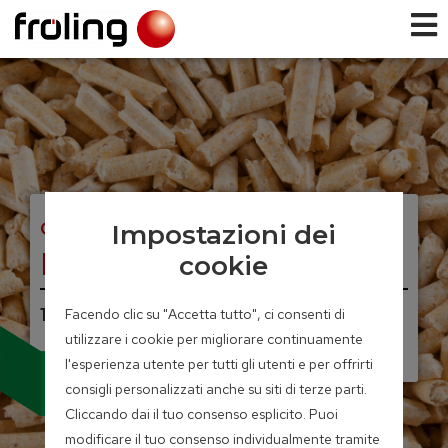
CALDAIA A PELLET
Impostazioni dei
PT4e
cookie
100 – 350 kW
Facendo clic su "Accetta tutto", ci consenti di
utilizzare i cookie per migliorare continuamente
l'esperienza utente per tutti gli utenti e per offrirti
Robusta, comoda,
sicura e versatile
consigli personalizzati anche su siti di terze parti.
Cliccando dai il tuo consenso esplicito. Puoi
modificare il tuo consenso individualmente tramite