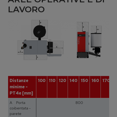
LAVORO
Distanze
100
110
120
140
150
160
170
1
minime -
PT4e [mm]
A Porta
800
coibentata -
parete