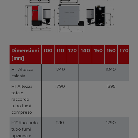
Dimensioni
100
110
120
140
150
160
170
1
[mm]
H Altezza
1740
1840
caldaia
H1 Altezza
1790
1895
totale,
raccordo
tubo fumi
compreso
H1* Raccordo
1210
1290
tubo fumi
opzionale