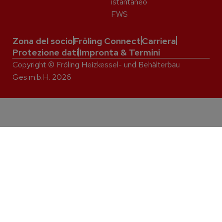
istantaneo
FWS
Zona del socio
Fröling Connect
Carriera
Protezione dati
Impronta & Termini
Copyright © Fröling Heizkessel- und Behälterbau
Ges.m.b.H. 2026