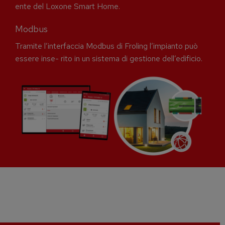
ente del Loxone Smart Home.
Modbus
Tramite l’interfaccia Modbus di Froling l’impianto può
essere inse- rito in un sistema di gestione dell’edificio.