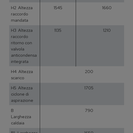
H2 Altezza
1545
1660
raccordo
mandata
H3 Altezza
1135
1210
raccordo
ritorno con
valvola
anticondensa
integrata
H4 Altezza
200
scarico
H5 Altezza
1705
ciclone di
aspirazione
B
790
Larghezza
caldaia
B1 Larghezza
1650