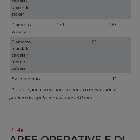
caldaia-
raccordo
stoker
Diametro
179
199
tubo fumi
Diametro
2“
mandata
caldaia /
ritorno
caldaia
Svuotamento
1“
¹ Il valore può essere incrementato registrando il
piedino di regolazione di max. 40 mm
PT4e
AREE OPERATIVE E DI