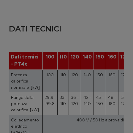
DATI TECNICI
Dati tecnici
100
110
120
140
150
160
170
- PT4e
Potenza
100
110
120
140
150
160
170
calorifica
nominale [kW]
Range della
29,9-
33-
36 -
42 -
45 -
48 -
51 -
potenza
99,8
110
120
140
150
160
170
calorifica [kW]
Collegamento
400 V / 50 Hz a prova di gua
elettrico
[V/Hz/A]