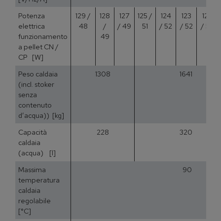
Potenza
129 /
128
127
125 /
124
123
123
elettrica
48
/
/ 49
51
/ 52
/ 52
/ 53
funzionamento
49
a pellet CN /
CP [W]
Peso caldaia
1308
1641
(incl. stoker
senza
contenuto
d’acqua)) [kg]
Capacità
228
320
caldaia
(acqua) [l]
Massima
90
temperatura
caldaia
regolabile
[°C]