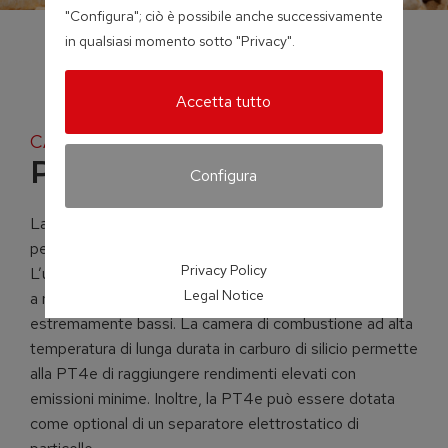
"Configura"; ciò è possibile anche successivamente
in qualsiasi momento sotto "Privacy".
Accetta tutto
CALDAIA A PELLET
PT4e
Configura
La nuova caldaia a pellet PT4e convince per la
perfezione sotto tutti gli aspetti.
Privacy Policy
L’uso, studiato nei minimi dettagli, di azionamenti
Legal Notice
a risparmio energetico garantisce consumi elettrici
estremamente bassi. La camera di combustione ad alta
temperatura di lunga durata in carburo di silicio permette
alla PT4e di raggiungere rendimenti elevati con
emissioni minime. Inoltre, la PT4e può essere dotata
come optional di un separatore elettrostatico di