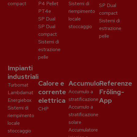
compact
P4 Pellet
Sistemi di
SP Dual
PT4e
riempimento
compact
SP Dual
locale
Sistemi di
SP Dual
stoccaggio
estrazione
compact
pelle
Sistemi di
estrazione
pelle
Impianti
industriali
Calore e
Accumulo
Referenze
Turbomat
corrente
Fröling-
Accumulo a
Lambdamat
elettrica
stratificazione
App
Energiebox
Accumulo a
Sistemi di
CHP
stratificazione
riempimento
solare
locale
Accumulatore
stoccaggio