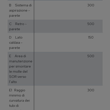
B Sistema di
300
aspirazione -
parete
C Retro -
500
parete
D Lato
150
caldaia -
parete
E Area di
500
manutenzione
per smontare
le molle del
SOR verso
l’alto
E1 Raggio
300
minimo di
curvatura dei
tubi di