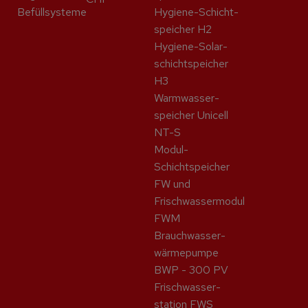
Befüllsysteme
Hygiene-Schicht­
speicher H2
Hygiene-Solar­
schicht­speicher
H3
Warmwasser­
speicher Unicell
NT-S
Modul-
Schichtspeicher
FW und
Frischwassermodul
FWM
Brauchwasser­
wärme­pumpe
BWP - 300 PV
Frisch­wasser­
station FWS