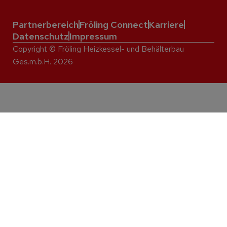
Partnerbereich
Fröling Connect
Karriere
Datenschutz
Impressum
Copyright © Fröling Heizkessel- und Behälterbau
Ges.m.b.H. 2026