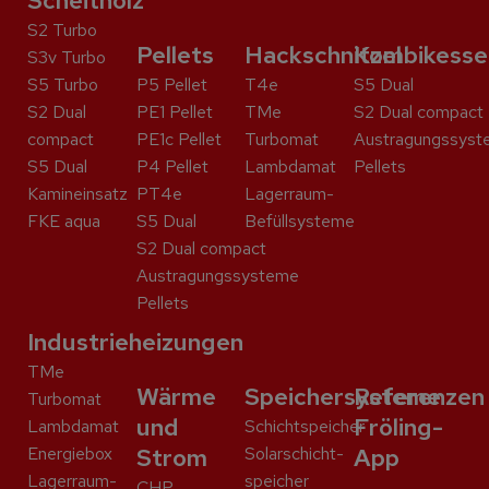
Scheitholz
S2 Turbo
Pellets
Hackschnitzel
Kombikesse
S3v Turbo
S5 Turbo
P5 Pellet
T4e
S5 Dual
S2 Dual
PE1 Pellet
TMe
S2 Dual compact
compact
PE1c Pellet
Turbomat
Austragungssyst
S5 Dual
P4 Pellet
Lambdamat
Pellets
Kaminein­satz
PT4e
Lagerraum-
FKE aqua
S5 Dual
Befüllsysteme
S2 Dual compact
Austragungssysteme
Pellets
Industrieheizungen
TMe
Wärme
Speichersysteme
Referenzen
Turbomat
und
Fröling-
Lambdamat
Schicht­speicher
Energiebox
Strom
Solar­schicht­
App
Lagerraum-
speicher
CHP