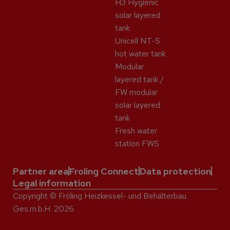
H3 Hygienic
solar layered
tank
Unicell NT-S
hot water tank
Modular
layered tank /
FW modular
solar layered
tank
Fresh water
station FWS
Partner area
Froling Connect
Data protection
Legal information
Copyright © Fröling Heizkessel- und Behälterbau
Ges.m.b.H. 2026