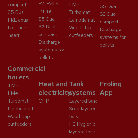
P4 Pellet
compact
LMe
S5 Dual
PT4e
S5 Dual
Turbomat
S2 Dual
S5 Dual
FKE aqua
Lambdamat
compact
S2 Dual
fireplace
Wood chip
Discharge
compact
insert
outfeeders
systems for
Discharge
pellets
systems for
pellets
Commercial
boilers
Heat and
Tank
Froling
TMe
electricity
systems
App
LMe
Turbomat
CHP
Layered tank
Lambdamat
Solar layered
Wood chip
tank
outfeeders
H2 Hygienic
layered tank