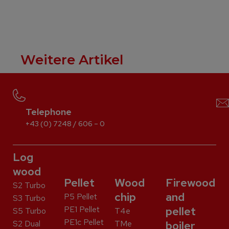
Weitere Artikel
Telephone
+43 (0) 7248 / 606 – 0
Log
wood
Pellet
Wood
Firewood
S2 Turbo
chip
and
P5 Pellet
S3 Turbo
PE1 Pellet
pellet
S5 Turbo
T4e
PE1c Pellet
S2 Dual
TMe
boiler