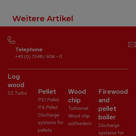
Weitere Artikel
Telephone
+43 (0) 7248 / 606 – 0
Log
wood
Pellet
Wood
Firewood
S3 Turbo
chip
and
PE1 Pellet
P4 Pellet
pellet
Turbomat
Discharge
Wood chip
boiler
systems for
outfeeders
Discharge
pellets
systems for