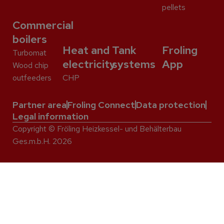
pellets
Commercial
boilers
Heat and
Tank
Froling
Turbomat
electricity
systems
App
Wood chip
outfeeders
CHP
Partner area
Froling Connect
Data protection
Legal information
Copyright © Fröling Heizkessel- und Behälterbau
Ges.m.b.H. 2026