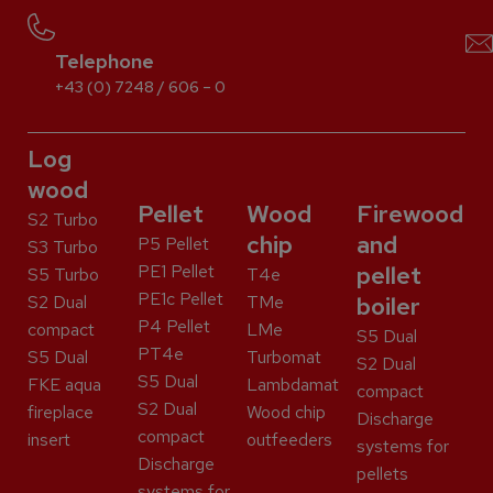
Telephone
+43 (0) 7248 / 606 – 0
Log
wood
Pellet
Wood
Firewood
S2 Turbo
chip
and
P5 Pellet
S3 Turbo
PE1 Pellet
pellet
S5 Turbo
T4e
PE1c Pellet
S2 Dual
TMe
boiler
P4 Pellet
compact
LMe
S5 Dual
PT4e
S5 Dual
Turbomat
S2 Dual
S5 Dual
FKE aqua
Lambdamat
compact
S2 Dual
fireplace
Wood chip
Discharge
compact
insert
outfeeders
systems for
Discharge
pellets
systems for