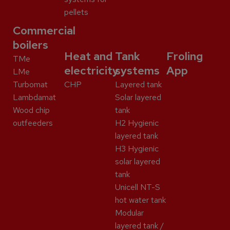
pellets
Commercial
boilers
Heat and
Tank
Froling
TMe
electricity
systems
App
LMe
Turbomat
CHP
Layered tank
Lambdamat
Solar layered
Wood chip
tank
outfeeders
H2 Hygienic
layered tank
H3 Hygienic
solar layered
tank
Unicell NT-S
hot water tank
Modular
layered tank /