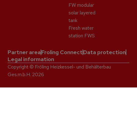
FW modular
solar layered
tank
Fresh water
station FWS
Partner area
Froling Connect
Data protection
Legal information
Copyright © Fröling Heizkessel- und Behälterbau
Ges.m.b.H. 2026