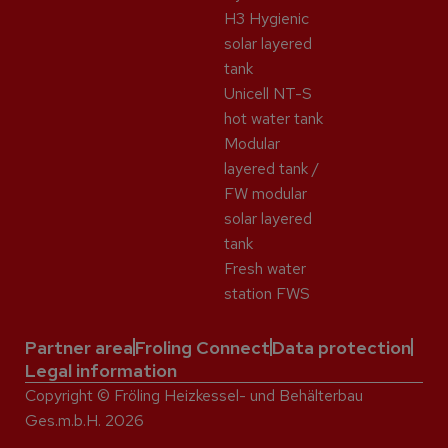
H3 Hygienic
solar layered
tank
Unicell NT-S
hot water tank
Modular
layered tank /
FW modular
solar layered
tank
Fresh water
station FWS
Partner area
Froling Connect
Data protection
Legal information
Copyright © Fröling Heizkessel- und Behälterbau
Ges.m.b.H. 2026