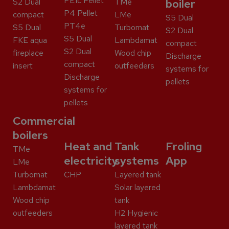
PE1c Pellet
S2 Dual
TMe
boiler
P4 Pellet
compact
LMe
S5 Dual
PT4e
S5 Dual
Turbomat
S2 Dual
S5 Dual
FKE aqua
Lambdamat
compact
S2 Dual
fireplace
Wood chip
Discharge
compact
insert
outfeeders
systems for
Discharge
pellets
systems for
pellets
Commercial
boilers
Heat and
Tank
Froling
TMe
electricity
systems
App
LMe
Turbomat
CHP
Layered tank
Lambdamat
Solar layered
Wood chip
tank
outfeeders
H2 Hygienic
layered tank