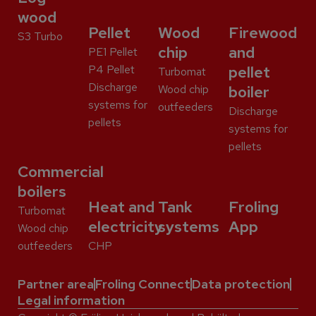
wood
Pellet
Wood
Firewood
S3 Turbo
chip
and
PE1 Pellet
P4 Pellet
pellet
Turbomat
Discharge
Wood chip
boiler
systems for
outfeeders
Discharge
pellets
systems for
pellets
Commercial
boilers
Heat and
Tank
Froling
Turbomat
electricity
systems
App
Wood chip
outfeeders
CHP
Partner area
Froling Connect
Data protection
Legal information