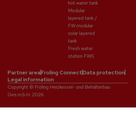
hot water tank
Modular
layered tank /
FW modular
solar layered
tank
Fresh water
station FWS
Partner area
Froling Connect
Data protection
Legal information
Copyright © Fröling Heizkessel- und Behälterbau
Ges.m.b.H. 2026