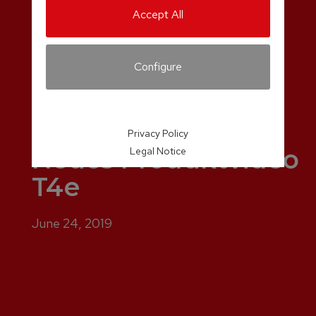
Accept All
Configure
Privacy Policy
Neues Produktvideo
Legal Notice
T4e
June 24, 2019