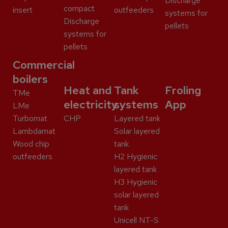
Discharge
compact
insert
outfeeders
systems for
Discharge
pellets
systems for
pellets
Commercial
boilers
Heat and
Tank
Froling
TMe
electricity
systems
App
LMe
Turbomat
CHP
Layered tank
Lambdamat
Solar layered
Wood chip
tank
outfeeders
H2 Hygienic
layered tank
H3 Hygienic
solar layered
tank
Unicell NT-S