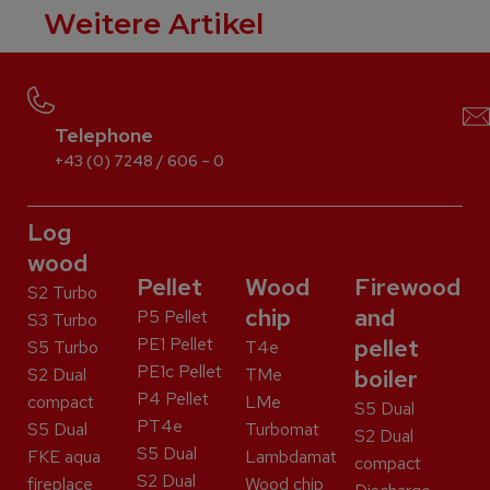
Weitere Artikel
Telephone
+43 (0) 7248 / 606 – 0
Log
wood
Pellet
Wood
Firewood
S2 Turbo
chip
and
P5 Pellet
S3 Turbo
PE1 Pellet
pellet
S5 Turbo
T4e
PE1c Pellet
S2 Dual
TMe
boiler
P4 Pellet
compact
LMe
S5 Dual
PT4e
S5 Dual
Turbomat
S2 Dual
S5 Dual
FKE aqua
Lambdamat
compact
S2 Dual
fireplace
Wood chip