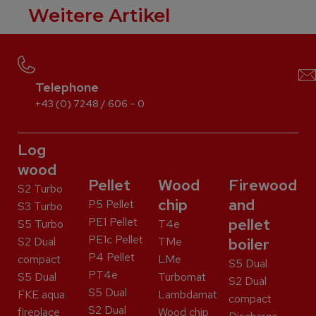
Weitere Artikel
Telephone
+43 (0) 7248 / 606 – 0
Log
wood
Pellet
Wood
Firewood
S2 Turbo
chip
and
P5 Pellet
S3 Turbo
PE1 Pellet
pellet
S5 Turbo
T4e
PE1c Pellet
S2 Dual
TMe
boiler
P4 Pellet
compact
LMe
S5 Dual
PT4e
S5 Dual
Turbomat
S2 Dual
S5 Dual
FKE aqua
Lambdamat
compact
S2 Dual
fireplace
Wood chip