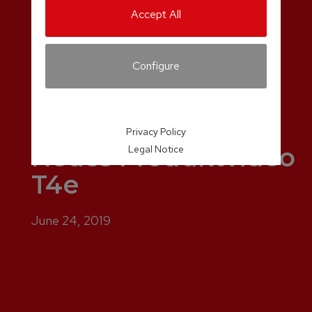
Accept All
Configure
Privacy Policy
Neues Produktvideo
Legal Notice
T4e
June 24, 2019