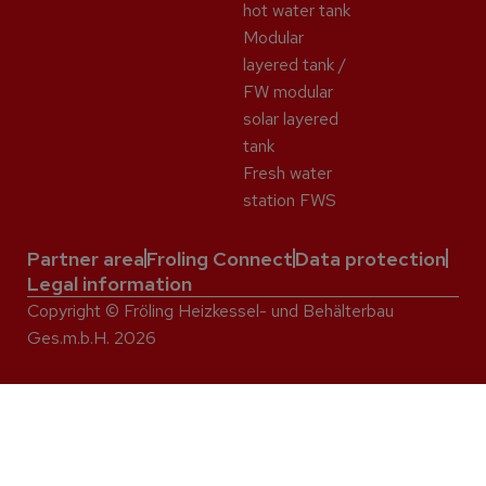
hot water tank
Modular
layered tank /
FW modular
solar layered
tank
Fresh water
station FWS
Partner area
Froling Connect
Data protection
Legal information
Copyright © Fröling Heizkessel- und Behälterbau
Ges.m.b.H. 2026