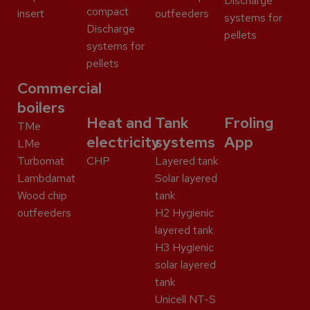
Discharge
compact
insert
outfeeders
systems for
Discharge
pellets
systems for
pellets
Commercial
boilers
Heat and
Tank
Froling
TMe
electricity
systems
App
LMe
Turbomat
CHP
Layered tank
Lambdamat
Solar layered
Wood chip
tank
outfeeders
H2 Hygienic
layered tank
H3 Hygienic
solar layered
tank
Unicell NT-S