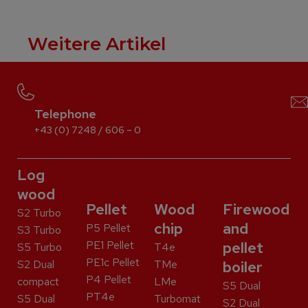
Weitere Artikel
Telephone
+43 (0) 7248 / 606 – 0
Log
wood
Pellet
Wood
Firewood
S2 Turbo
chip
and
P5 Pellet
S3 Turbo
PE1 Pellet
pellet
S5 Turbo
T4e
PE1c Pellet
S2 Dual
TMe
boiler
P4 Pellet
compact
LMe
S5 Dual
PT4e
S5 Dual
Turbomat
S2 Dual