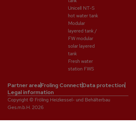
tank
Unicell NT-S
hot water tank
Modular
layered tank /
FW modular
solar layered
tank
Fresh water
station FWS
Partner area
Froling Connect
Data protection
Legal information
Copyright © Fröling Heizkessel- und Behälterbau
Ges.m.b.H. 2026