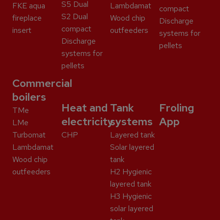
S5 Dual
FKE aqua
Lambdamat
compact
S2 Dual
fireplace
Wood chip
Discharge
compact
insert
outfeeders
systems for
Discharge
pellets
systems for
pellets
Commercial
boilers
Heat and
Tank
Froling
TMe
electricity
systems
App
LMe
Turbomat
CHP
Layered tank
Lambdamat
Solar layered
Wood chip
tank
outfeeders
H2 Hygienic
layered tank
H3 Hygienic
solar layered