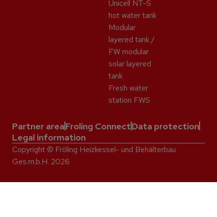
Unicell NT-S
hot water tank
Modular
layered tank /
FW modular
solar layered
tank
Fresh water
station FWS
Partner area
Froling Connect
Data protection
Legal information
Copyright © Fröling Heizkessel- und Behälterbau
Ges.m.b.H. 2026