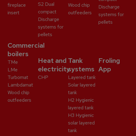
S2 Dual
fireplace
Wood chip
Discharge
compact
insert
outfeeders
systems for
Discharge
pellets
systems for
pellets
Commercial
boilers
Heat and
Tank
Froling
TMe
electricity
systems
App
LMe
Turbomat
CHP
Layered tank
Lambdamat
Solar layered
Wood chip
tank
outfeeders
H2 Hygienic
layered tank
H3 Hygienic
solar layered
tank