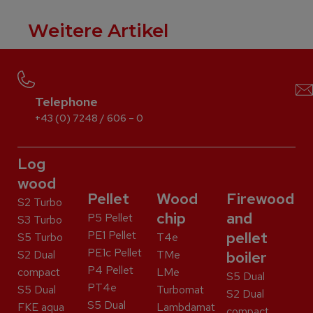
Weitere Artikel
Telephone
+43 (0) 7248 / 606 – 0
Log
wood
Pellet
Wood
Firewood
S2 Turbo
chip
and
P5 Pellet
S3 Turbo
PE1 Pellet
pellet
S5 Turbo
T4e
PE1c Pellet
S2 Dual
TMe
boiler
P4 Pellet
compact
LMe
S5 Dual
PT4e
S5 Dual
Turbomat
S2 Dual
S5 Dual
FKE aqua
Lambdamat
compact