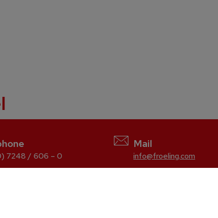
l
phone
Mail
) 7248 / 606 – 0
info@froeling.com
Wood chip
T4e
TMe