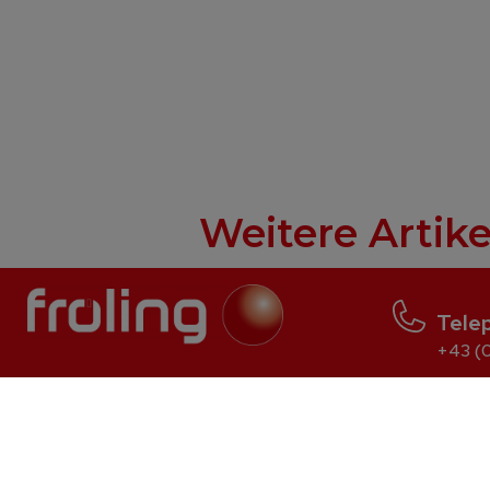
Weitere Artike
Tele
+43 (0
Log wood
Pellet
S2 Turbo
P5 Pellet
S3 Turbo
PE1 Pellet