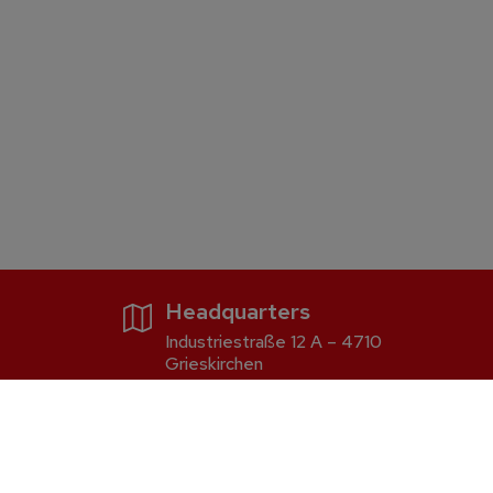
Headquarters
Industriestraße 12 A – 4710
Grieskirchen
Firewood and pellet boiler
S5 Dual
S2 Dual compact