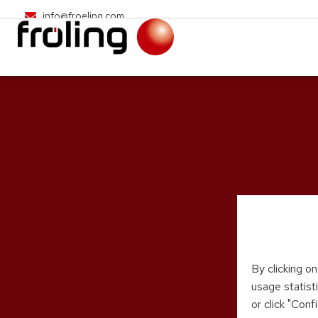
info@froeling.com
By clicking o
usage statist
or click "Con