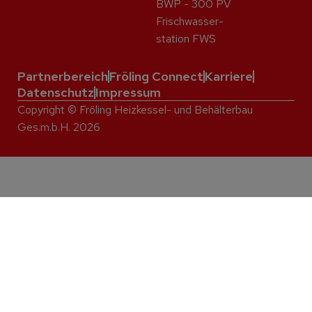
BWP - 300 PV
Frisch­wasser­
station FWS
Partnerbereich
Fröling Connect
Karriere
Datenschutz
Impressum
Copyright © Fröling Heizkessel- und Behälterbau
Ges.m.b.H. 2026