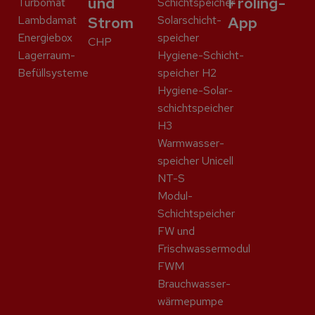
und
Fröling-
Turbomat
Schicht­speicher
Lambdamat
Strom
Solar­schicht­
App
Energiebox
speicher
CHP
Lagerraum-
Hygiene-Schicht­
Befüllsysteme
speicher H2
Hygiene-Solar­
schicht­speicher
H3
Warmwasser­
speicher Unicell
NT-S
Modul-
Schichtspeicher
FW und
Frischwassermodul
FWM
Brauchwasser­
wärme­pumpe