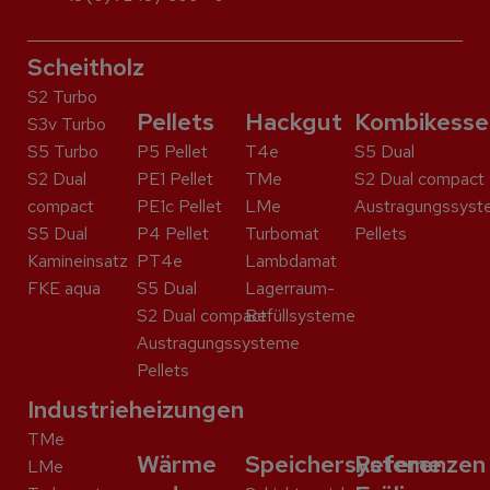
Scheitholz
S2 Turbo
Pellets
Hackgut
Kombikesse
S3v Turbo
S5 Turbo
P5 Pellet
T4e
S5 Dual
S2 Dual
PE1 Pellet
TMe
S2 Dual compact
compact
PE1c Pellet
LMe
Austragungssyst
S5 Dual
P4 Pellet
Turbomat
Pellets
Kaminein­satz
PT4e
Lambdamat
FKE aqua
S5 Dual
Lagerraum-
S2 Dual compact
Befüllsysteme
Austragungssysteme
Pellets
Industrieheizungen
TMe
Wärme
Speichersysteme
Referenzen
LMe