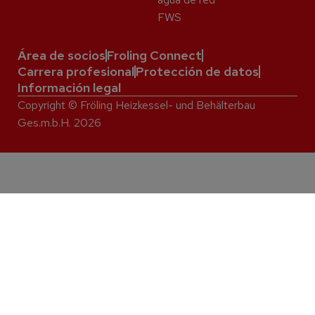
FWS
Área de socios
Froling Connect
Carrera profesional
Protección de datos
Información legal
Copyright © Fröling Heizkessel- und Behälterbau
Ges.m.b.H. 2026