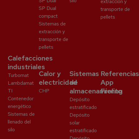
SP Dual
silo
extracción y
SP Dual
transporte de
compact
pellets
Sistemas de
extracción y
transporte de
pellets
Calefacciones
industriales
Calor y
Sistemas
Referencias
Turbomat
electricidad
de
App
Lambdamat
almacenamiento
Froling
TI
CHP
Contenedor
Depósito
energético
estratificado
Sistemas de
Depósito
llenado del
solar
silo
estratificado
Depósito