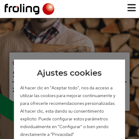
CALDERA PARA LEÑA
S3 Turbo
Ajustes cookies
Al hacer clic en "Aceptar todo", nos da acceso a
20 – 45 kW
utilizar las cookies para mejorar continuamente y
para ofrecerle recomendaciones personalizadas.
AHORA CON SONDA
Al hacer clic, esta dando su consentimiento
LAMBDA DE BANDA
ANCHA Y SERVOMOTORES
explícito. Puede configurar estos parámetros
individualmente en "Configurar" o bien yendo
directamente a "Privacidad".