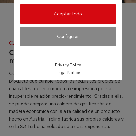
Aceptar todo
Configurar
CALDERA PARA LEÑA
Caldera de gasificación de
madera de 20 a 45 kW
Privacy Policy
Legal Notice
Con la S3 Turbo, Froling ha lanzado al mercado un
producto que cumple todos los requisitos propios de
una caldera de leña moderna e impresiona por su
insuperable relación precio-rendimiento. Gracias a ella,
se puede comprar una caldera de gasificación de
madera económica con la alta calidad de un producto
hecho en Austria. Froling fabrica sus propias calderas y
en la S3 Turbo ha volcado su amplia experiencia.