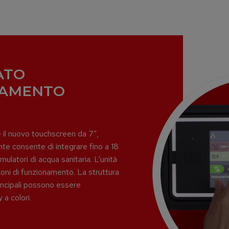
ATO
DAMENTO
 il nuovo touchscreen da 7”,
ente consente di integrare fino a 18
mulatori di acqua sanitaria. L‘unità
zioni di funzionamento. La struttura
rincipali possono essere
a colori.