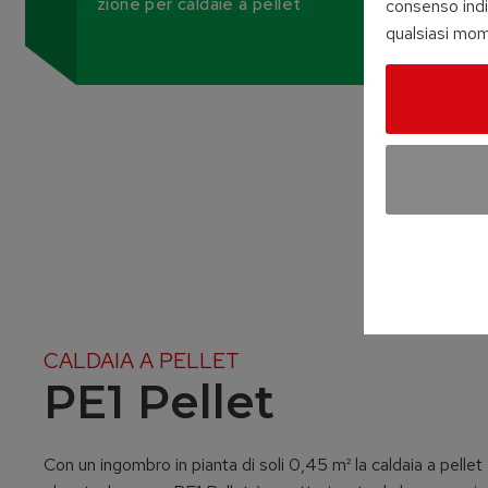
zione per caldaie a pellet
consenso indi
qualsiasi mom
CALDAIA A PELLET
PE1 Pellet
Con un ingombro in pianta di soli 0,45 m² la caldaia a pelle