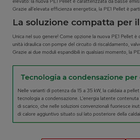
elevato: la nuova PE1 Pellet è caratterizzata da basse emis
Grazie all’elevata efficienza energetica, la PE1 Pellet è pa
La soluzione compatta per il
Unica nel suo genere! Come opzione la nuova PE1 Pellet è dis
unità idraulica con pompe del circuito di riscaldamento, valv
Grazie ai due moduli espandibili in qualsiasi momento, la PE1
Tecnologia a condensazione per c
Nelle varianti di potenza da 15 a 35 kW, la caldaia a pell
tecnologia a condensazione. L’energia latente contenuta 
di scarico, che nelle soluzioni convenzionali fuoriesce in
di calore aggiuntivo situato sul lato posteriore della cald