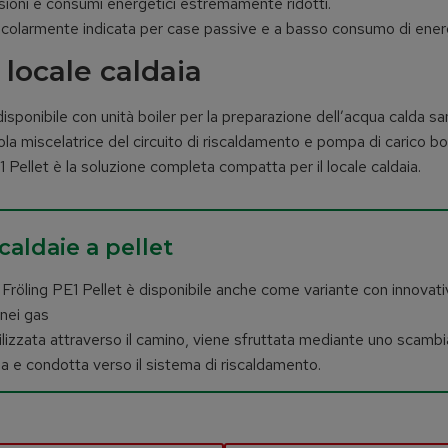
sioni e consumi energetici estremamente ridotti.
rticolarmente indicata per case passive e a basso consumo di ener
 locale caldaia
ponibile con unità boiler per la preparazione dell’acqua calda san
ola miscelatrice del circuito di riscaldamento e pompa di carico boi
 Pellet è la soluzione completa compatta per il locale caldaia.
aldaie a pellet
et Fröling PE1 Pellet è disponibile anche come variante con innovati
nei gas
utilizzata attraverso il camino, viene sfruttata mediante uno scamb
aia e condotta verso il sistema di riscaldamento.