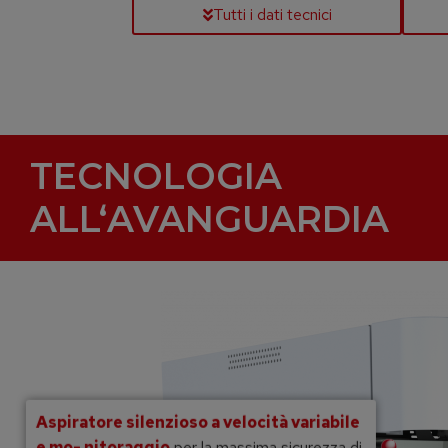
Tutti i dati tecnici
TECNOLOGIA
ALL‘AVANGUARDIA
Aspiratore silenzioso a velocità variabile
e mo- nitoraggio
per la massima sicurezza di