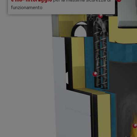
funzionamento
da lambda a banda larga
 una combustione ottimale
Serbatoio pellet