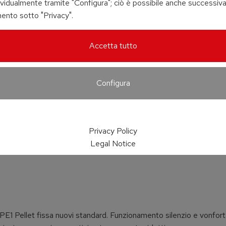
vidualmente tramite "Configura"; ciò è possibile anche successiv
ento sotto "Privacy".
Accetta tutto
Configura
Privacy Policy
Legal Notice
t PE1 Pellet fissa nuovi standard. Funzionamento silenzio e vonfort