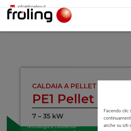
info@froeling.it
CALDAIA A PELLET
PE1 Pellet
Facendo clic s
7 – 35 kW
continuamente 
UNICA. INNOVATIVA.
anche su siti 
Tecnologia a condensa-