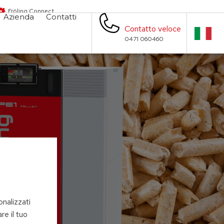
Fröling Connect
Azienda
Contatti
Contatto veloce
0471 060460
onalizzati
re il tuo