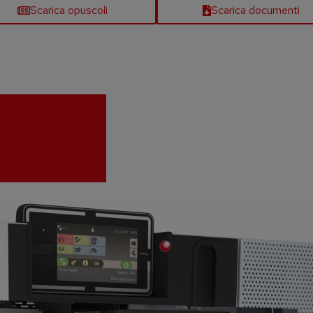
Scarica opuscoli
Scarica documenti
Touchscreen da 7”
per u
intuitivo