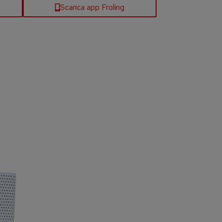
Scarica app Froling
n utilizzo facile e