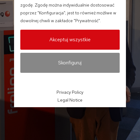
zgodę. Zgodę można indywidualnie dostosować
poprzez "Konfiguracja"; jest to również możliwe w
dowolnej chwili w zakładce "Prywatność".
Akceptuj wszystkie
Skonfiguruj
Privacy Policy
Legal Notice