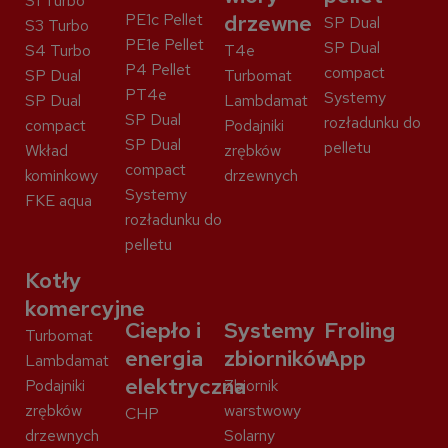
S1 Turbo
PE1c Pellet
drzewne
SP Dual
S3 Turbo
PE1e Pellet
SP Dual
S4 Turbo
T4e
P4 Pellet
compact
SP Dual
Turbomat
PT4e
Systemy
SP Dual
Lambdamat
SP Dual
rozładunku do
compact
Podajniki
SP Dual
pelletu
Wkład
zrębków
compact
kominkowy
drzewnych
Systemy
FKE aqua
rozładunku do
pelletu
Kotły
komercyjne
Ciepło i
Systemy
Froling
Turbomat
energia
zbiorników
App
Lambdamat
elektryczna
Podajniki
Zbiornik
zrębków
warstwowy
CHP
drzewnych
Solarny