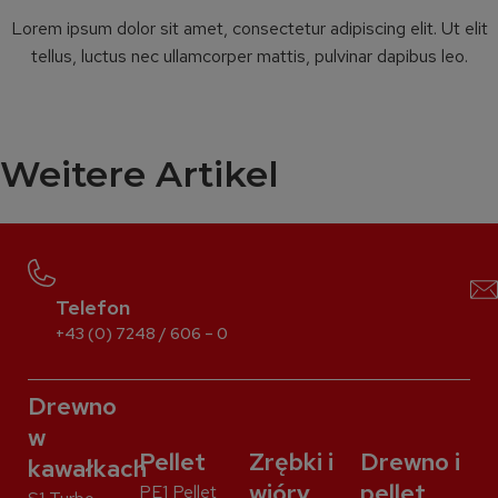
Lorem ipsum dolor sit amet, consectetur adipiscing elit. Ut elit
tellus, luctus nec ullamcorper mattis, pulvinar dapibus leo.
Weitere Artikel
Telefon
+43 (0) 7248 / 606 – 0
Drewno
w
Pellet
Zrębki i
Drewno i
kawałkach
wióry
pellet
PE1 Pellet