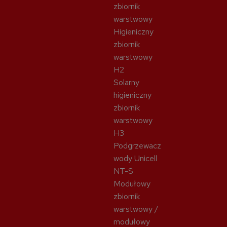
zbiornik
warstwowy
Higieniczny
zbiornik
warstwowy
H2
Solarny
higieniczny
zbiornik
warstwowy
H3
Podgrzewacz
wody Unicell
NT-S
Modułowy
zbiornik
warstwowy /
modułowy