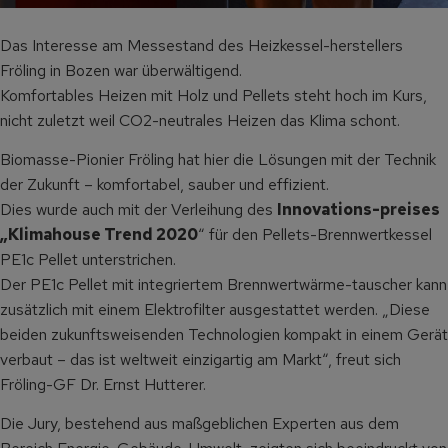
Das Interesse am Messestand des Heizkessel-herstellers
Fröling in Bozen war überwältigend.
Komfortables Heizen mit Holz und Pellets steht hoch im Kurs,
nicht zuletzt weil CO2-neutrales Heizen das Klima schont.
Biomasse-Pionier Fröling hat hier die Lösungen mit der Technik
der Zukunft – komfortabel, sauber und effizient.
Dies wurde auch mit der Verleihung des
Innovations-preises
„Klimahouse Trend 2020
“ für den Pellets-Brennwertkessel
PE1c Pellet unterstrichen.
Der PE1c Pellet mit integriertem Brennwertwärme-tauscher kann
zusätzlich mit einem Elektrofilter ausgestattet werden. „Diese
beiden zukunftsweisenden Technologien kompakt in einem Gerät
verbaut – das ist weltweit einzigartig am Markt“, freut sich
Fröling-GF Dr. Ernst Hutterer.
Die Jury, bestehend aus maßgeblichen Experten aus dem