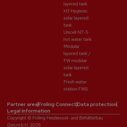
layered tank
H3 Hygienic
solar layered
tank
Unicell NT-S
hot water tank
Modular
layered tank /
FW modular
solar layered
tank
Fresh water
station FWS
Partner area
Froling Connect
Data protection
Legal information
Copyright © Fröling Heizkessel- und Behälterbau
Ges.m.b.H. 2026