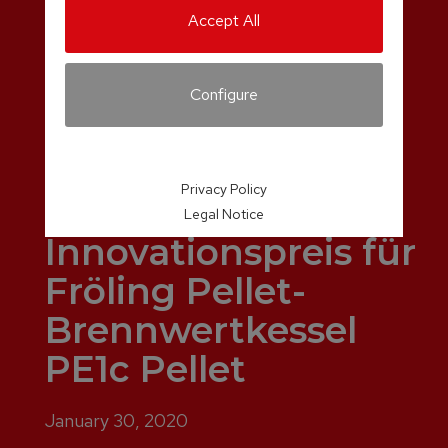
Accept All
Configure
Privacy Policy
Legal Notice
Innovationspreis für
Fröling Pellet-
Brennwertkessel
PE1c Pellet
January 30, 2020