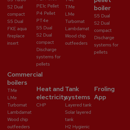
PE1c Pellet
S2 Dual
TMe
boiler
P4 Pellet
compact
LMe
S5 Dual
PT4e
S5 Dual
Turbomat
S2 Dual
S5 Dual
FKE aqua
Lambdamat
compact
S2 Dual
fireplace
Wood chip
Discharge
compact
insert
outfeeders
systems for
Discharge
pellets
systems for
pellets
Commercial
boilers
Heat and
Tank
Froling
TMe
electricity
systems
App
LMe
Turbomat
CHP
Layered tank
Lambdamat
Solar layered
Wood chip
tank
outfeeders
H2 Hygienic