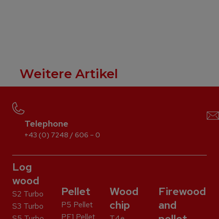
Weitere Artikel
Telephone
+43 (0) 7248 / 606 – 0
Log
wood
Pellet
Wood
Firewood
S2 Turbo
chip
and
P5 Pellet
S3 Turbo
PE1 Pellet
pellet
S5 Turbo
T4e