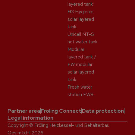
layered tank
H3 Hygienic
solar layered
tank
Unicell NT-S
hot water tank
Modular
layered tank /
FW modular
solar layered
tank
Fresh water
station FWS
Partner area
Froling Connect
Data protection
Legal information
Copyright © Fröling Heizkessel- und Behälterbau
Ges.m.b.H. 2026