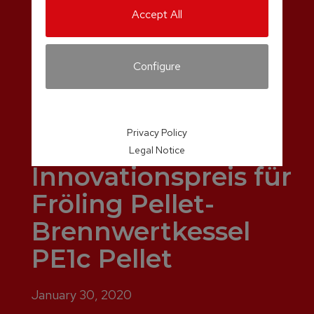
Accept All
Configure
Privacy Policy
Legal Notice
Innovationspreis für
Fröling Pellet-
Brennwertkessel
PE1c Pellet
January 30, 2020