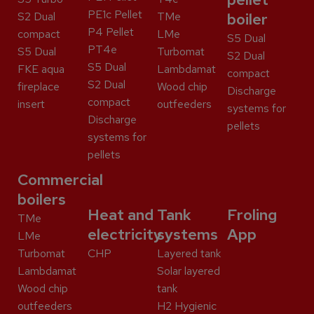
PE1c Pellet
S2 Dual
TMe
boiler
P4 Pellet
compact
LMe
S5 Dual
PT4e
S5 Dual
Turbomat
S2 Dual
S5 Dual
FKE aqua
Lambdamat
compact
S2 Dual
fireplace
Wood chip
Discharge
compact
insert
outfeeders
systems for
Discharge
pellets
systems for
pellets
Commercial
boilers
Heat and
Tank
Froling
TMe
electricity
systems
App
LMe
Turbomat
CHP
Layered tank
Lambdamat
Solar layered
Wood chip
tank
outfeeders
H2 Hygienic