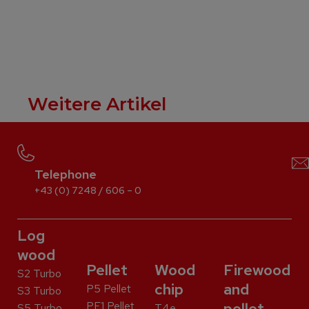
Weitere Artikel
Telephone
+43 (0) 7248 / 606 – 0
Log
wood
Pellet
Wood
Firewood
S2 Turbo
chip
and
P5 Pellet
S3 Turbo
PE1 Pellet
pellet
S5 Turbo
T4e