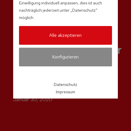
Einwilligung individuell anpassen, dies ist auch
nachträglich jederzeit unter „Datenschutz“
möglich.
Alle akzeptieren
Innovationspreis für
Konfigurieren
Fröling Pellet-
Brennwertkessel
PE1c Pellet
Datenschutz
Impressum
Januar 30, 2020