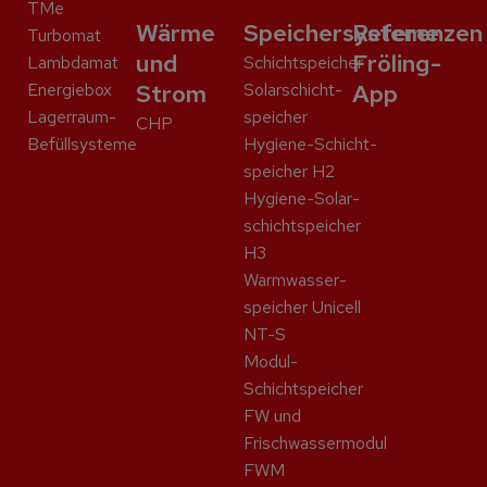
TMe
Wärme
Speichersysteme
Referenzen
Turbomat
und
Fröling-
Lambdamat
Schicht­speicher
Energiebox
Strom
Solar­schicht­
App
Lagerraum-
speicher
CHP
Befüllsysteme
Hygiene-Schicht­
speicher H2
Hygiene-Solar­
schicht­speicher
H3
Warmwasser­
speicher Unicell
NT-S
Modul-
Schichtspeicher
FW und
Frischwassermodul
FWM