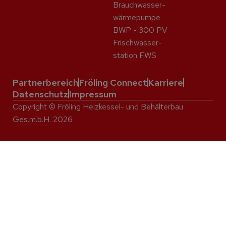
Brauchwasser­
wärme­pumpe
BWP - 300 PV
Frisch­wasser­
station FWS
Partnerbereich
Fröling Connect
Karriere
Datenschutz
Impressum
Copyright © Fröling Heizkessel- und Behälterbau
Ges.m.b.H. 2026