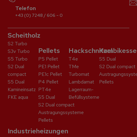
Telefon
+43 (0) 7248 / 606 – 0
Scheitholz
S2 Turbo
Pellets
Hackschnitzel
Kombikesse
S3v Turbo
S5 Turbo
P5 Pellet
T4e
S5 Dual
S2 Dual
PE1 Pellet
TMe
S2 Dual compact
compact
PE1c Pellet
Turbomat
Austragungssyst
S5 Dual
P4 Pellet
Lambdamat
Pellets
Kaminein­satz
PT4e
Lagerraum-
FKE aqua
S5 Dual
Befüllsysteme
S2 Dual compact
Austragungssysteme
Pellets
Industrieheizungen