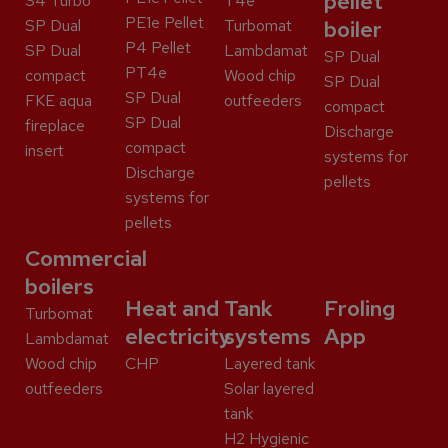
pellet
S4 Turbo
T4e
PE1e Pellet
SP Dual
Turbomat
boiler
P4 Pellet
SP Dual
Lambdamat
SP Dual
PT4e
compact
Wood chip
SP Dual
SP Dual
FKE aqua
outfeeders
compact
SP Dual
fireplace
Discharge
compact
insert
systems for
Discharge
pellets
systems for
pellets
Commercial
boilers
Heat and
Tank
Froling
Turbomat
electricity
systems
App
Lambdamat
Wood chip
CHP
Layered tank
outfeeders
Solar layered
tank
H2 Hygienic