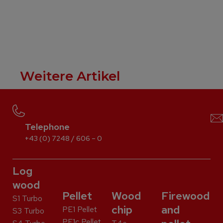
Weitere Artikel
Telephone
+43 (0) 7248 / 606 – 0
Log
wood
Pellet
Wood
Firewood
S1 Turbo
chip
and
PE1 Pellet
S3 Turbo
PE1c Pellet