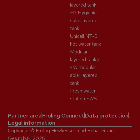
layered tank
H3 Hygienic
solar layered
tank
Unicell NT-S
hot water tank
Modular
layered tank /
FW modular
solar layered
tank
Fresh water
station FWS
Partner area
Froling Connect
Data protection
Legal information
Copyright © Fröling Heizkessel- und Behälterbau
Ges.m.b.H. 2026