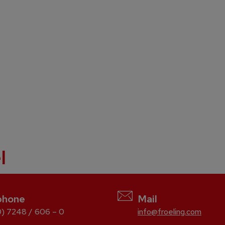
l
phone
Mail
) 7248 / 606 – 0
info@froeling.com