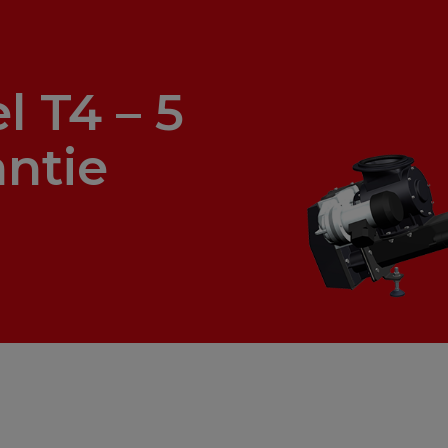
 T4 – 5
antie