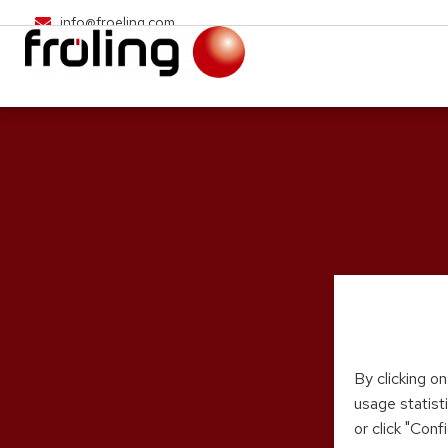
info@froeling.com
By clicking o
usage statist
or click "Con