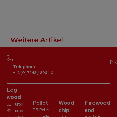
Weitere Artikel
Telephone
+43 (0) 7248 / 606 – 0
Log
wood
Pellet
Wood
Firewood
S2 Turbo
chip
and
P5 Pellet
S3 Turbo
PE1 Pellet