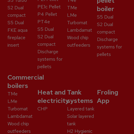
pellet
S5 Turbo
T4e
PE1c Pellet
S2 Dual
TMe
boiler
P4 Pellet
compact
LMe
S5 Dual
PT4e
S5 Dual
Turbomat
S2 Dual
S5 Dual
FKE aqua
Lambdamat
compact
S2 Dual
fireplace
Wood chip
Discharge
compact
insert
outfeeders
systems for
Discharge
pellets
systems for
pellets
Commercial
boilers
Heat and
Tank
Froling
TMe
electricity
systems
App
LMe
Turbomat
CHP
Layered tank
Lambdamat
Solar layered
Wood chip
tank
outfeeders
H2 Hygienic