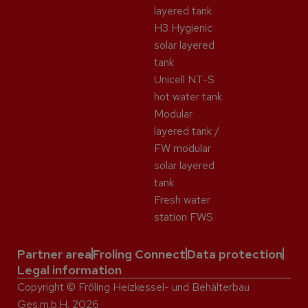
layered tank
H3 Hygienic
solar layered
tank
Unicell NT-S
hot water tank
Modular
layered tank /
FW modular
solar layered
tank
Fresh water
station FWS
Partner area
Froling Connect
Data protection
Legal information
Copyright © Fröling Heizkessel- und Behälterbau
Ges.m.b.H. 2026