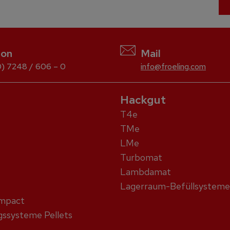
fon
Mail
) 7248 / 606 – 0
info@froeling.com
Hackgut
T4e
TMe
LMe
Turbomat
Lambdamat
Lagerraum-Befüllsysteme
ompact
ssysteme Pellets