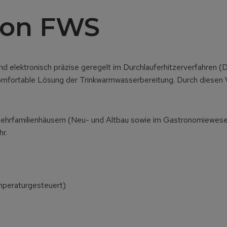
tion FWS
nd elektronisch präzise geregelt im Durchlauferhitzerverfahren
omfortable Lösung der Trinkwarmwasserbereitung. Durch diesen V
d Mehrfamilienhäusern (Neu- und Altbau sowie im Gastronomiewese
r.
mperaturgesteuert)