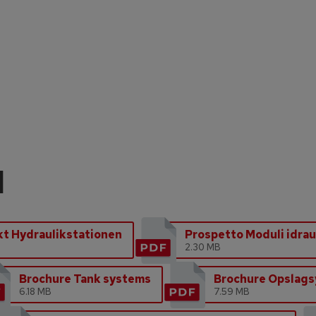
l
t Hydraulikstationen
Prospetto Moduli idraul
2.30 MB
Brochure Tank systems
Brochure Opslag
6.18 MB
7.59 MB