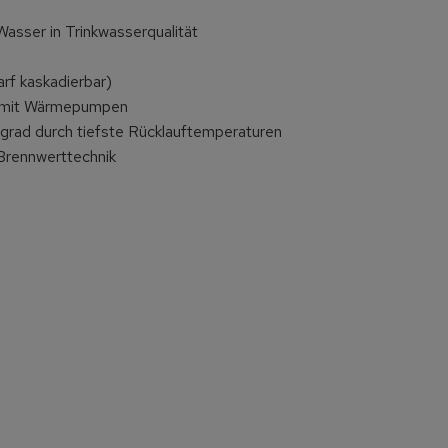
asser in Trinkwasserqualität
rf kaskadierbar)
eb mit Wärmepumpen
grad durch tiefste Rücklauftemperaturen
Brennwerttechnik