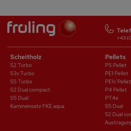
Tele
+43 (0
Scheitholz
Pellets
S2 Turbo
P5 Pellet
S3v Turbo
PE1 Pellet
S5 Turbo
PE1c Pellet
S2 Dual compact
P4 Pellet
S5 Dual
PT4e
Kaminein­satz FKE aqua
S5 Dual
S2 Dual c
Austragung