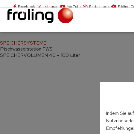
Facebook
Instagram
YouTube
Partnerlogin
Fröling 
SPEICHERSYSTEME
Frisch­wasser­station FWS
SPEICHERVOLUMEN 40 – 100 Liter
Indem Sie auf
Nutzungserleb
Empfehlungen 