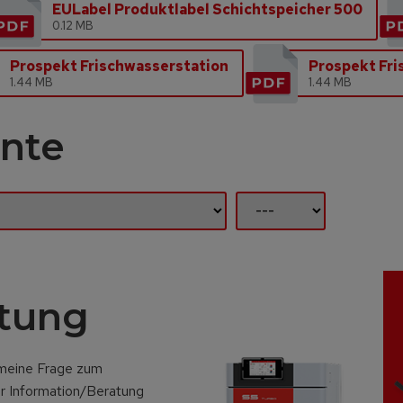
EULabel Produktlabel Schichtspeicher 500
0.12 MB
Prospekt Frischwasserstation
Prospekt Fri
1.44 MB
1.44 MB
nte
atung
emeine Frage zum
r Information/Beratung