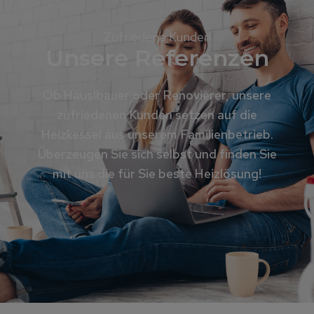
Zufriedene Kunden
Unsere Referenzen
Ob Häuslbauer oder Renovierer, unsere
zufriedenen Kunden setzen auf die
Heizkessel aus unserem Familienbetrieb.
Überzeugen Sie sich selbst und finden Sie
mit uns die für Sie beste Heizlösung!