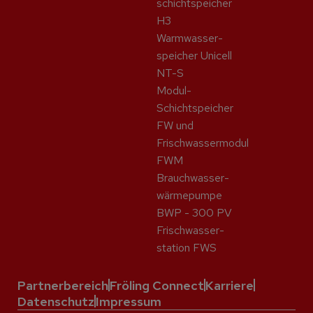
schicht­speicher
H3
Warmwasser­
speicher Unicell
NT-S
Modul-
Schichtspeicher
FW und
Frischwassermodul
FWM
Brauchwasser­
wärme­pumpe
BWP - 300 PV
Frisch­wasser­
station FWS
Partnerbereich
Fröling Connect
Karriere
Datenschutz
Impressum