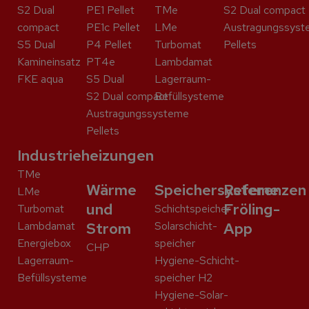
S2 Dual
PE1 Pellet
TMe
S2 Dual compact
compact
PE1c Pellet
LMe
Austragungssyst
S5 Dual
P4 Pellet
Turbomat
Pellets
Kaminein­satz
PT4e
Lambdamat
FKE aqua
S5 Dual
Lagerraum-
S2 Dual compact
Befüllsysteme
Austragungssysteme
Pellets
Industrieheizungen
TMe
Wärme
Speichersysteme
Referenzen
LMe
und
Fröling-
Turbomat
Schicht­speicher
Lambdamat
Strom
Solar­schicht­
App
Energiebox
speicher
CHP
Lagerraum-
Hygiene-Schicht­
Befüllsysteme
speicher H2
Hygiene-Solar­