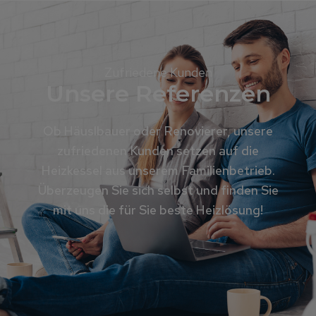
Zufriedene Kunden
Unsere Referenzen
Ob Häuslbauer oder Renovierer, unsere
zufriedenen Kunden setzen auf die
Heizkessel aus unserem Familienbetrieb.
Überzeugen Sie sich selbst und finden Sie
mit uns die für Sie beste Heizlösung!