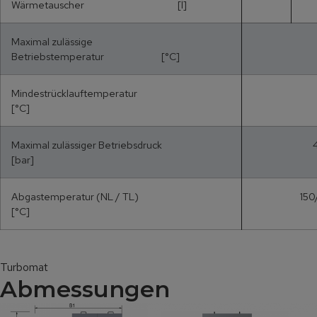
Wärmetauscher [l]
Maximal zulässige
Betriebstemperatur [°C]
Mindestrücklauftemperatur
[°C]
Maximal zulässiger Betriebsdruck
[bar]
Abgastemperatur (NL / TL)
150
[°C]
Turbomat
Abmessungen