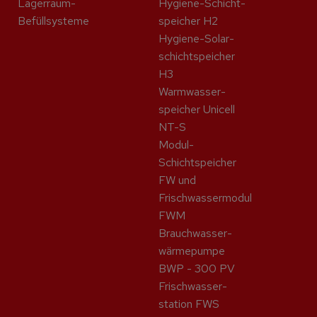
Lagerraum-
Hygiene-Schicht­
Befüllsysteme
speicher H2
Hygiene-Solar­
schicht­speicher
H3
Warmwasser­
speicher Unicell
NT-S
Modul-
Schichtspeicher
FW und
Frischwassermodul
FWM
Brauchwasser­
wärme­pumpe
BWP - 300 PV
Frisch­wasser­
station FWS