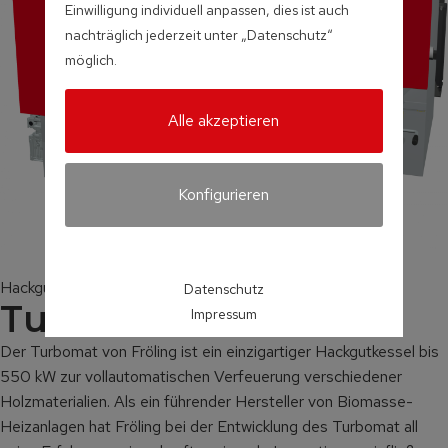
Einwilligung individuell anpassen, dies ist auch
nachträglich jederzeit unter „Datenschutz“
möglich.
Alle akzeptieren
Konfigurieren
Hackgut- und Pelletskessel
Datenschutz
Turbomat
Impressum
Der Turbomat von Fröling ist ein einzigartiger Hackgutkessel bis
550 kW zur vollautomatischen Verfeuerung verschiedener
Holzmaterialien.
Als ein führender Hersteller von Biomasse-
Heizanlagen hat Fröling bei der Entwicklung des Turbomat all