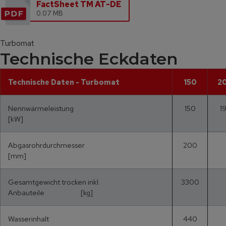
FactSheet TM AT-DE
0.07 MB
Turbomat
Technische Eckdaten
Technische Daten - Turbomat
150
2
Nennwärmeleistung
150
1
[kW]
Abgasrohrdurchmesser
200
[mm]
Gesamtgewicht trocken inkl.
3300
Anbauteile [kg]
Wasserinhalt
440