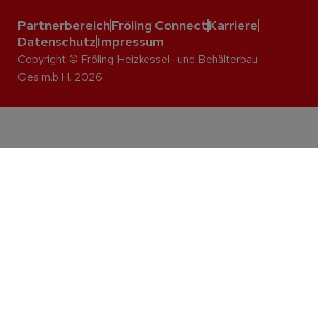
Partnerbereich
Fröling Connect
Karriere
Datenschutz
Impressum
Copyright © Fröling Heizkessel- und Behälterbau
Ges.m.b.H. 2026