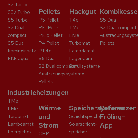
S2 Turbo
Pellets
Hackgut
Kombikesse
S3v Turbo
S5 Turbo
P5 Pellet
T4e
S5 Dual
S2 Dual
PE1 Pellet
TMe
S2 Dual compact
compact
PE1c Pellet
LMe
Austragungssyst
S5 Dual
P4 Pellet
Turbomat
Pellets
Kaminein­satz
PT4e
Lambdamat
FKE aqua
S5 Dual
Lagerraum-
S2 Dual compact
Befüllsysteme
Austragungssysteme
Pellets
Industrieheizungen
TMe
Wärme
Speichersysteme
Referenzen
LMe
und
Fröling-
Turbomat
Schicht­speicher
Lambdamat
Strom
Solar­schicht­
App
Energiebox
speicher
CHP