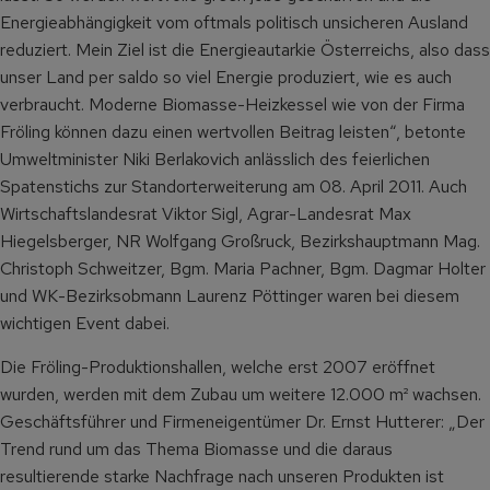
Energieabhängigkeit vom oftmals politisch unsicheren Ausland
reduziert. Mein Ziel ist die Energieautarkie Österreichs, also dass
unser Land per saldo so viel Energie produziert, wie es auch
verbraucht. Moderne Biomasse-Heizkessel wie von der Firma
Fröling können dazu einen wertvollen Beitrag leisten“, betonte
Umweltminister Niki Berlakovich anlässlich des feierlichen
Spatenstichs zur Standorterweiterung am 08. April 2011. Auch
Wirtschaftslandesrat Viktor Sigl, Agrar-Landesrat Max
Hiegelsberger, NR Wolfgang Großruck, Bezirkshauptmann Mag.
Christoph Schweitzer, Bgm. Maria Pachner, Bgm. Dagmar Holter
und WK-Bezirksobmann Laurenz Pöttinger waren bei diesem
wichtigen Event dabei.
Die Fröling-Produktionshallen, welche erst 2007 eröffnet
wurden, werden mit dem Zubau um weitere 12.000 m² wachsen.
Geschäftsführer und Firmeneigentümer Dr. Ernst Hutterer: „Der
Trend rund um das Thema Biomasse und die daraus
resultierende starke Nachfrage nach unseren Produkten ist