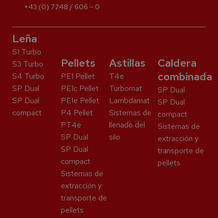
+43 (0) 7248 / 606 – 0
Leña
S1 Turbo
Pellets
Astillas
Caldera
S3 Turbo
combinada
S4 Turbo
PE1 Pellet
T4e
SP Dual
PE1c Pellet
Turbomat
SP Dual
SP Dual
PE1e Pellet
Lambdamat
SP Dual
compact
P4 Pellet
Sistemas de
compact
PT4e
llenado del
Sistemas de
SP Dual
silo
extracción y
SP Dual
transporte de
compact
pellets
Sistemas de
extracción y
transporte de
pellets