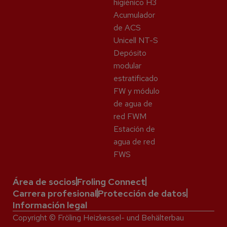
higiénico H3
Acumulador
de ACS
Unicell NT-S
Depósito
modular
estratificado
FW y módulo
de agua de
red FWM
Estación de
agua de red
FWS
Área de socios
Froling Connect
Carrera profesional
Protección de datos
Información legal
Copyright © Fröling Heizkessel- und Behälterbau