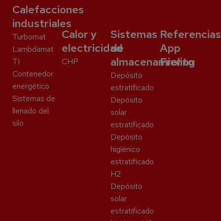
Calefacciones
industriales
Calor y
Sistemas
Referencias
Turbomat
electricidad
de
App
Lambdamat
almacenamiento
Froling
TI
CHP
Contenedor
Depósito
energético
estratificado
Sistemas de
Depósito
llenado del
solar
silo
estratificado
Depósito
higiénico
estratificado
H2
Depósito
solar
estratificado