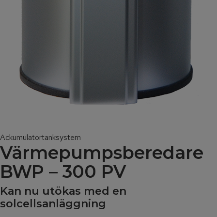
Ackumulatortanksystem
Värme­pumps­beredare
BWP – 300 PV
Kan nu utökas med en
solcellsanläggning