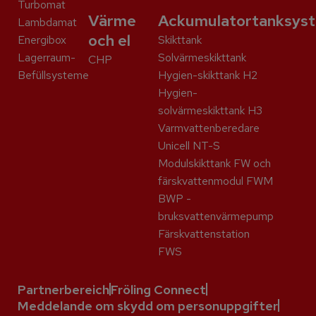
Turbomat
Värme
Ackumulatortanksys
Lambdamat
och el
Energibox
Skikttank
Lagerraum-
Solvärmeskikttank
CHP
Befüllsysteme
Hygien-skikttank H2
Hygien-
solvärmeskikttank H3
Varmvattenberedare
Unicell NT-S
Modulskikttank FW och
färskvattenmodul FWM
BWP -
bruksvattenvärmepump
Färskvattenstation
FWS
Partnerbereich
Fröling Connect
Meddelande om skydd om personuppgifter