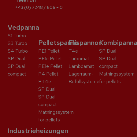
Telefon
+43 (0) 7248 / 606 – 0
Vedpanna
S1 Turbo
Pelletspanna
Flispannor
Kombipann
S3 Turbo
S4 Turbo
PE1 Pellet
T4e
SP Dual
SP Dual
PE1c Pellet
Turbomat
SP Dual
SP Dual
PE1e Pellet
Lambdamat
compact
compact
P4 Pellet
Lagerraum-
Matningssystem
PT4e
Befüllsysteme
för pellets
SP Dual
SP Dual
compact
Matningssystem
för pellets
Industrieheizungen