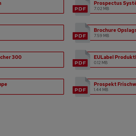
m
Prospectus Syst
7.02 MB
Brochure Opslag
7.59 MB
icher 300
EULabel Produktl
0.12 MB
mpe
Prospekt Frischw
1.44 MB