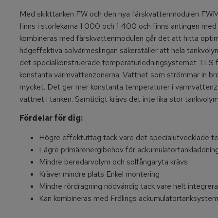
Med skikttanken FW och den nya färskvattenmodulen FWM e
finns i storlekarna 1 000 och 1 400 och finns antingen med e
kombineras med färskvattenmodulen går det att hitta optim
högeffektiva solvärmeslingan säkerställer att hela tankvoly
det specialkonstruerade temperaturledningsystemet TLS för
konstanta varmvattenzonerna. Vattnet som strömmar in brom
mycket. Det ger mer konstanta temperaturer i varmvattenzo
vattnet i tanken. Samtidigt krävs det inte lika stor tankvoly
Fördelar för dig:
Högre effektuttag tack vare det specialutvecklade
Lägre primärenergibehov för ackumulatortankladdnin
Mindre beredarvolym och solfångaryta krävs
Kräver mindre plats Enkel montering
Mindre rördragning nödvändig tack vare helt integrer
Kan kombineras med Frölings ackumulatortanksyste