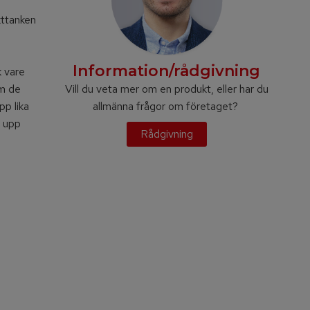
kttanken
Information/rådgivning
k vare
om de
Vill du veta mer om en produkt, eller har du
p lika
allmänna frågor om företaget?
a upp
Rådgivning