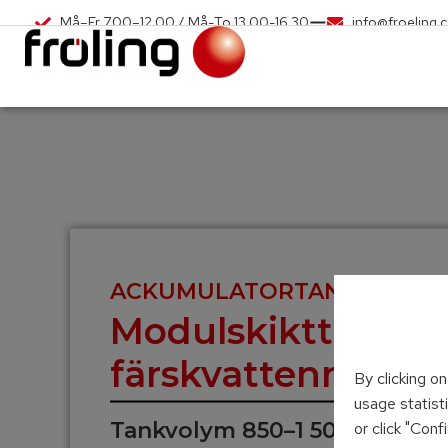
Må–Fr 7.00–12.00 / Må-To 13.00-16.30
info@froeling.
ACKUMULATORTANKSYSTE
Modulskikttank 
färskvattenmodu
By clicking o
usage statist
Tankvolym 850–1 500 liter
or click "Con