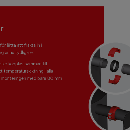
r
r lätta att frakta in i
g ännu tydligare.
meter kopplas samman till
temperaturskiktning i alla
bba monteringen med bara 80 mm