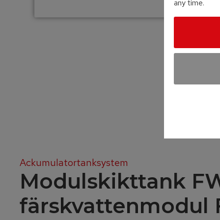
any time.
Ackumulatortanksystem
Modulskikttank F
färskvattenmodu