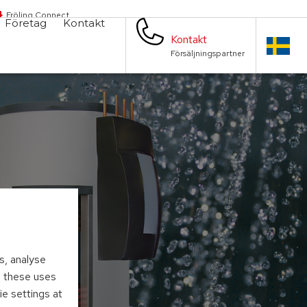
Fröling Connect
Företag
Kontakt
Kontakt
Försäljningspartner
s, analyse
to these uses
ie settings at