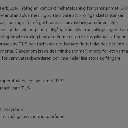
rbjuder Fröling en kompakt helhetslösning för pannrummet. Ski
ller utan solvärmeslingor. Tack vare att Frölings skikttankar kan
ala lösningar för så gott som alla användningsområden. Den
men laddas vid hög energitillgång från solvärmeanläggningen. Tac
 optimal skiktning i tanken får man större uttagskapacitet gen
sas av TLS och tack vare det lugnare flödet blandas det inte up
nerna. Därigenom krävs det mindre (primär) energi för att värm
m för varmvattenberedaren och inte heller lika stora solfångare.
 temperaturledningssystemet TLS
g tack vare TLS
at rörsystem
m för många användningsområden