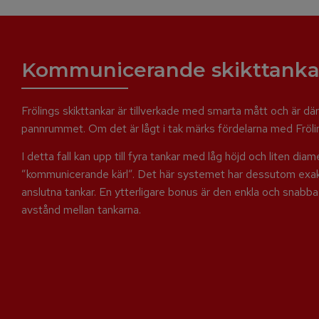
Kommunicerande skikttanka
Frölings skikttankar är tillverkade med smarta mått och är därfö
pannrummet. Om det är lågt i tak märks fördelarna med Frölin
I detta fall kan upp till fyra tankar med låg höjd och liten dia
”kommunicerande kärl”. Det här systemet har dessutom exakt 
anslutna tankar. En ytterligare bonus är den enkla och sna
avstånd mellan tankarna.