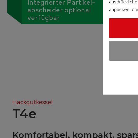
Integrierter Partikel-
ausdrückliche 
abscheider optional
anpassen, die
verfügbar
Hackgutkessel
T4e
Komfortabel, kompakt, spar