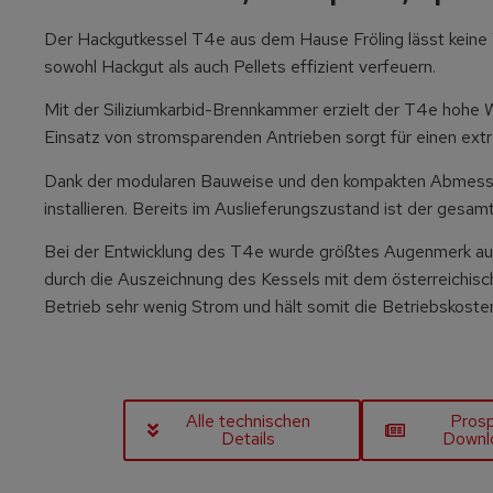
Der Hackgutkessel T4e aus dem Hause Fröling lässt keine W
sowohl Hackgut als auch Pellets effizient verfeuern.
Mit der Siliziumkarbid-Brennkammer erzielt der T4e hohe 
Einsatz von stromsparenden Antrieben sorgt für einen ext
Dank der modularen Bauweise und den kompakten Abmessun
installieren. Bereits im Auslieferungszustand ist der gesa
Bei der Entwicklung des T4e wurde größtes Augenmerk auf E
durch die Auszeichnung des Kessels mit dem österreichisc
Betrieb sehr wenig Strom und hält somit die Betriebskoste
Alle technischen
Pros
Details
Downl