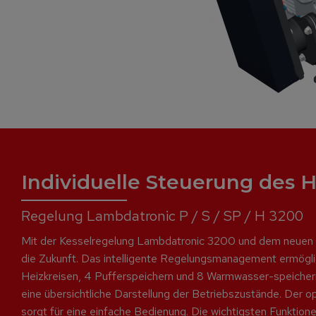
Individuelle Steuerung des 
Regelung Lambdatronic P / S / SP / H 3200
Mit der Kesselregelung Lambdatronic 3200 und dem neuen 7
die Zukunft. Das intelligente Regelungsmanagement ermöglic
Heizkreisen, 4 Pufferspeichern und 8 Warmwasser-speichern.
eine übersichtliche Darstellung der Betriebszustände. Der o
sorgt für eine einfache Bedienung. Die wichtigsten Funktio