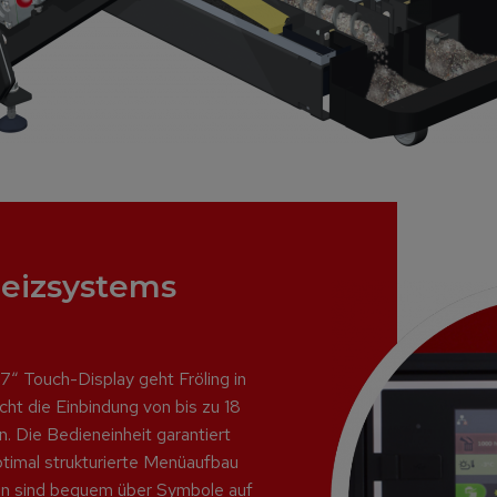
Heizsystems
“ Touch-Display geht Fröling in
ht die Einbindung von bis zu 18
 Die Bedieneinheit garantiert
ptimal strukturierte Menüaufbau
nen sind bequem über Symbole auf