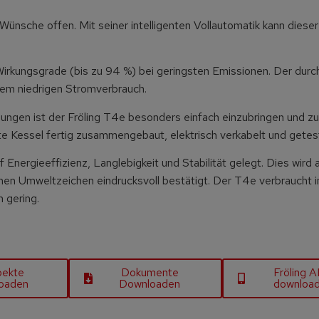
ünsche offen. Mit seiner intelligenten Vollautomatik kann dieser
Wirkungsgrade (bis zu 94 %) bei geringsten Emissionen. Der dur
rem niedrigen Stromverbrauch.
gen ist der Fröling T4e besonders einfach einzubringen und zu
mte Kessel fertig zusammengebaut, elektrisch verkabelt und getes
nergieeffizienz, Langlebigkeit und Stabilität gelegt. Dies wird 
hen Umweltzeichen eindrucksvoll bestätigt. Der T4e verbraucht 
n gering.
pekte
Dokumente
Fröling 
oaden
Downloaden
downloa