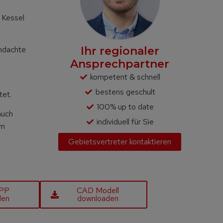
 Kessel
Ihr regionaler
chdachte
Ansprechpartner
kompetent & schnell
bestens geschult
tet.
100% up to date
auch
individuell für Sie
im
Gebietsvertreter kontaktieren
APP
CAD Modell
den
downloaden