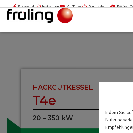
Facebook
Instagram
YouTube
Partnerlogin
Fröling 
HACKGUTKESSEL
T4e
Indem Sie auf
20 – 350 kW
Nutzungserleb
Empfehlungen 