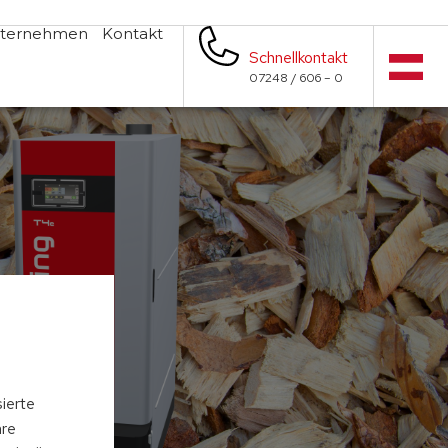
ternehmen
Kontakt
Schnellkontakt
07248 / 606 – 0
s
sierte
hre