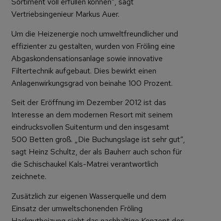
Sortiment voll erfüllen können“, sagt
Vertriebsingenieur Markus Auer.
Um die Heizenergie noch umweltfreundlicher und
effizienter zu gestalten, wurden von Fröling eine
Abgaskondensationsanlage sowie innovative
Filtertechnik aufgebaut. Dies bewirkt einen
Anlagenwirkungsgrad von beinahe 100 Prozent.
Seit der Eröffnung im Dezember 2012 ist das
Interesse an dem modernen Resort mit seinem
eindrucksvollen Suitenturm und den insgesamt
500 Betten groß. „Die Buchungslage ist sehr gut“,
sagt Heinz Schultz, der als Bauherr auch schon für
die Schischaukel Kals-Matrei verantwortlich
zeichnete.
Zusätzlich zur eigenen Wasserquelle und dem
Einsatz der umweltschonenden Fröling
Hackgutheizung sieht das nachhaltige Konzept des