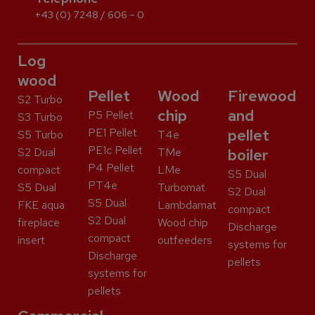
+43 (0) 7248 / 606 – 0
Log
wood
Pellet
Wood
Firewood
S2 Turbo
chip
and
P5 Pellet
S3 Turbo
PE1 Pellet
pellet
S5 Turbo
T4e
PE1c Pellet
S2 Dual
TMe
boiler
P4 Pellet
compact
LMe
S5 Dual
PT4e
S5 Dual
Turbomat
S2 Dual
S5 Dual
FKE aqua
Lambdamat
compact
S2 Dual
fireplace
Wood chip
Discharge
compact
insert
outfeeders
systems for
Discharge
pellets
systems for
pellets