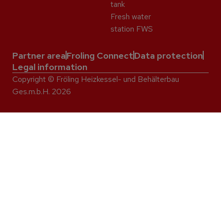
tank
Fresh water
station FWS
Partner area
Froling Connect
Data protection
Legal information
Copyright © Fröling Heizkessel- und Behälterbau
Ges.m.b.H. 2026