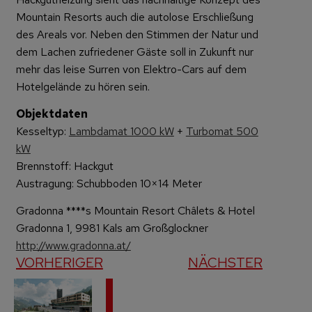
Mountain Resorts auch die autolose Erschließung
des Areals vor. Neben den Stimmen der Natur und
dem Lachen zufriedener Gäste soll in Zukunft nur
mehr das leise Surren von Elektro-Cars auf dem
Hotelgelände zu hören sein.
Objektdaten
Kesseltyp:
Lambdamat 1000 kW
+
Turbomat 500
kW
Brennstoff: Hackgut
Austragung: Schubboden 10×14 Meter
Gradonna ****s Mountain Resort Châlets & Hotel
Gradonna 1, 9981 Kals am Großglockner
http://www.gradonna.at/
VORHERIGER
NÄCHSTER