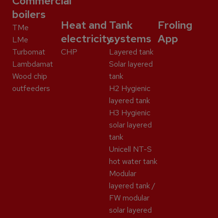
Commercial
boilers
Heat and
Tank
Froling
TMe
electricity
systems
App
LMe
Turbomat
CHP
Layered tank
Lambdamat
Solar layered
Wood chip
tank
outfeeders
H2 Hygienic
layered tank
H3 Hygienic
solar layered
tank
Unicell NT-S
hot water tank
Modular
layered tank /
FW modular
solar layered