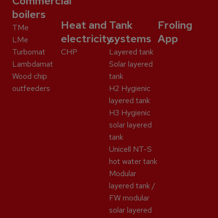
Commercial
boilers
Heat and
Tank
Froling
TMe
electricity
systems
App
LMe
Turbomat
CHP
Layered tank
Lambdamat
Solar layered
Wood chip
tank
outfeeders
H2 Hygienic
layered tank
H3 Hygienic
solar layered
tank
Unicell NT-S
hot water tank
Modular
layered tank /
FW modular
solar layered