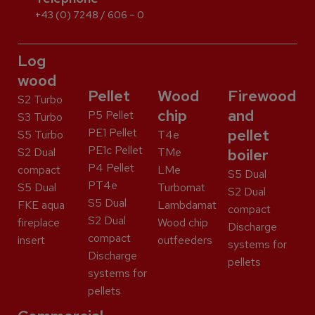
+43 (0) 7248 / 606 – 0
Log
wood
Pellet
Wood
Firewood
S2 Turbo
chip
and
P5 Pellet
S3 Turbo
PE1 Pellet
pellet
S5 Turbo
T4e
PE1c Pellet
S2 Dual
TMe
boiler
P4 Pellet
compact
LMe
S5 Dual
PT4e
S5 Dual
Turbomat
S2 Dual
S5 Dual
FKE aqua
Lambdamat
compact
S2 Dual
fireplace
Wood chip
Discharge
compact
insert
outfeeders
systems for
Discharge
pellets
systems for
pellets