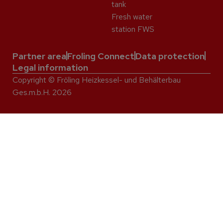
tank
Fresh water
station FWS
Partner area
Froling Connect
Data protection
Legal information
Copyright © Fröling Heizkessel- und Behälterbau
Ges.m.b.H. 2026