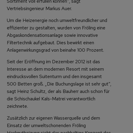
Sortiment voll erfüllen können“, sagt
Vertriebsingenieur Markus Auer.
Um die Heizenergie noch umweltfreundlicher und
effizienter zu gestalten, wurden von Fröling eine
Abgaskondensationsanlage sowie innovative
Filtertechnik aufgebaut. Dies bewirkt einen
Anlagenwirkungsgrad von beinahe 100 Prozent.
Seit der Eröffnung im Dezember 2012 ist das
Interesse an dem modernen Resort mit seinem
eindrucksvollen Suitenturm und den insgesamt
500 Betten groß. „Die Buchungslage ist sehr gut“,
sagt Heinz Schultz, der als Bauherr auch schon für
die Schischaukel Kals-Matrei verantwortlich
zeichnete.
Zusätzlich zur eigenen Wasserquelle und dem
Einsatz der umweltschonenden Fröling
Hackgutheizung sieht das nachhaltige Konzept des