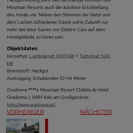
Mountain Resorts auch die autolose Erschließung
des Areals vor. Neben den Stimmen der Natur und
dem Lachen zufriedener Gäste soll in Zukunft nur
mehr das leise Surren von Elektro-Cars auf dem
Hotelgelände zu hören sein.
Objektdaten
Kesseltyp:
Lambdamat 1000 kW
+
Turbomat 500
kW
Brennstoff: Hackgut
Austragung: Schubboden 10×14 Meter
Gradonna ****s Mountain Resort Châlets & Hotel
Gradonna 1, 9981 Kals am Großglockner
http://www.gradonna.at/
VORHERIGER
NÄCHSTER