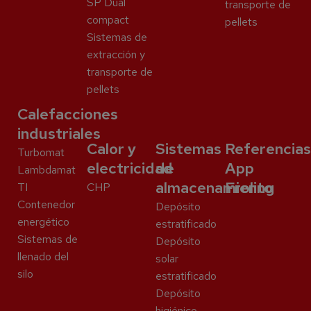
SP Dual
transporte de
compact
pellets
Sistemas de
extracción y
transporte de
pellets
Calefacciones
industriales
Calor y
Sistemas
Referencias
Turbomat
electricidad
de
App
Lambdamat
almacenamiento
Froling
TI
CHP
Contenedor
Depósito
energético
estratificado
Sistemas de
Depósito
llenado del
solar
silo
estratificado
Depósito
higiénico