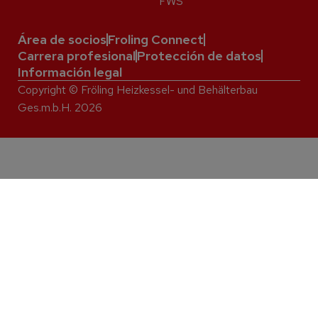
FWS
Área de socios
Froling Connect
Carrera profesional
Protección de datos
Información legal
Copyright © Fröling Heizkessel- und Behälterbau
Ges.m.b.H. 2026