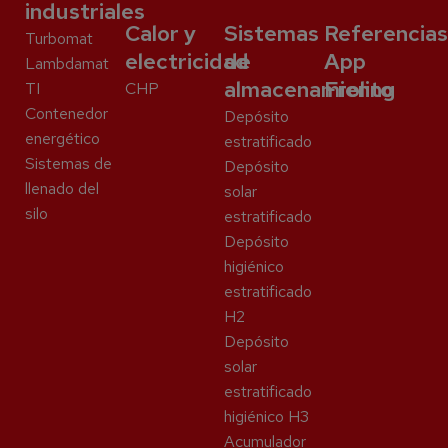
industriales
Calor y
Sistemas
Referencias
Turbomat
electricidad
de
App
Lambdamat
almacenamiento
Froling
TI
CHP
Contenedor
Depósito
energético
estratificado
Sistemas de
Depósito
llenado del
solar
silo
estratificado
Depósito
higiénico
estratificado
H2
Depósito
solar
estratificado
higiénico H3
Acumulador