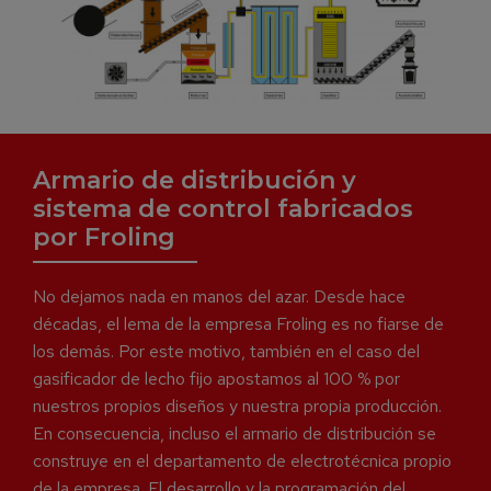
Armario de distribución y
sistema de control fabricados
por Froling
No dejamos nada en manos del azar. Desde hace
décadas, el lema de la empresa Froling es no fiarse de
los demás. Por este motivo, también en el caso del
gasificador de lecho fijo apostamos al 100 % por
nuestros propios diseños y nuestra propia producción.
En consecuencia, incluso el armario de distribución se
construye en el departamento de electrotécnica propio
de la empresa. El desarrollo y la programación del