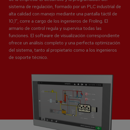
sistema de regulación, formado por un PLC industrial de
alta calidad con manejo mediante una pantalla táctil de
10,1”, corre a cargo de los ingenieros de Froling. El
armario de control regula y supervisa todas las
funciones. El software de visualización correspondiente
ofrece un análisis completo y una perfecta optimización
del sistema, tanto al propietario como a los ingenieros
de soporte técnico.