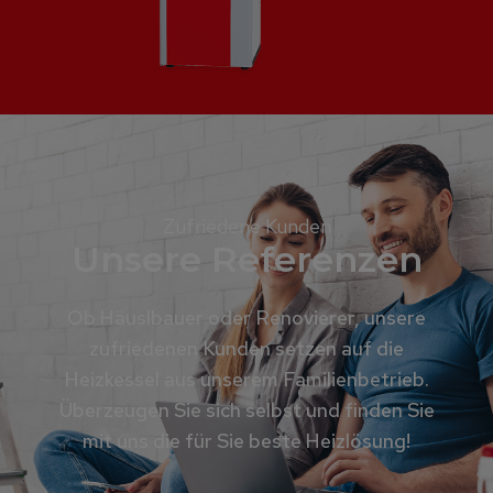
Zufriedene Kunden
Unsere Referenzen
Ob Häuslbauer oder Renovierer, unsere
zufriedenen Kunden setzen auf die
Heizkessel aus unserem Familienbetrieb.
Überzeugen Sie sich selbst und finden Sie
mit uns die für Sie beste Heizlösung!