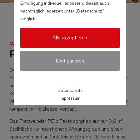
Einwilligung individuell anpassen, dies ist auch
nachträglich jederzeit unter „Datenschutz“
möglich.
Alle akzeptieren
Pellets-Brennwertkessel
PE1c Pellet
Konfigurieren
Der neu entwickelte Pellets-Brennwertkessel PE1c
Pellet ist serienmäßig mit innovativer Brennwerttechnik
ausgestattet. Weltweit einzigartig ist dabei die
Datenschutz
Kombination der Brennwerttechnik mit einem
Impressum
integrierbarem Partikelabscheider (Elektrofilter) – alles
kompakt im Heizkessel verbaut.
Das Platzwunder PE1c Pellet sorgt so auf nur 0,6 m²
Stellfläche für noch höhere Wirkungsgrade und einen
sparsamen und äußerst leisen Betrieb. Darüber hinaus