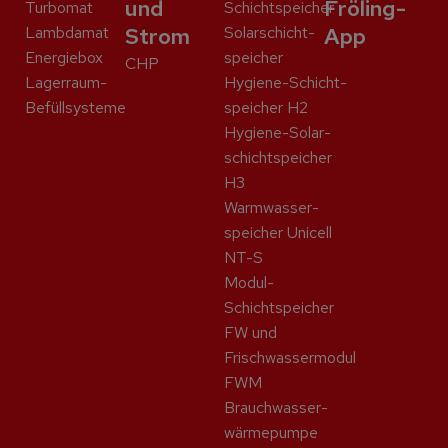
und
Fröling-
Turbomat
Schicht­speicher
Lambdamat
Strom
Solar­schicht­
App
Energiebox
speicher
CHP
Lagerraum-
Hygiene-Schicht­
Befüllsysteme
speicher H2
Hygiene-Solar­
schicht­speicher
H3
Warmwasser­
speicher Unicell
NT-S
Modul-
Schichtspeicher
FW und
Frischwassermodul
FWM
Brauchwasser­
wärme­pumpe