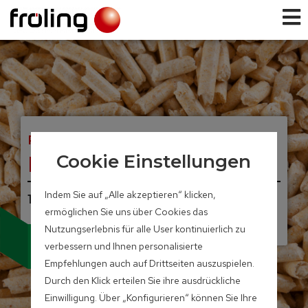
PELLETS-BRENNWERTKESSEL
PE1c Pellet
Cookie Einstellungen
Indem Sie auf „Alle akzeptieren“ klicken,
16 – 22 kW
ermöglichen Sie uns über Cookies das
Nutzungserlebnis für alle User kontinuierlich zu
JETZT NEU!
verbessern und Ihnen personalisierte
Integrierter Partikelabscheider
(Elektrofilter) optional verfügbar
Empfehlungen auch auf Drittseiten auszuspielen.
Durch den Klick erteilen Sie ihre ausdrückliche
Einwilligung. Über „Konfigurieren“ können Sie Ihre