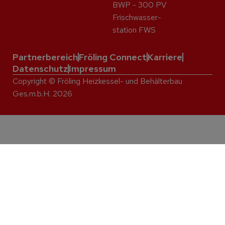
BWP - 300 PV
Frisch­wasser­
station FWS
Partnerbereich
Fröling Connect
Karriere
Datenschutz
Impressum
Copyright © Fröling Heizkessel- und Behälterbau
Ges.m.b.H. 2026