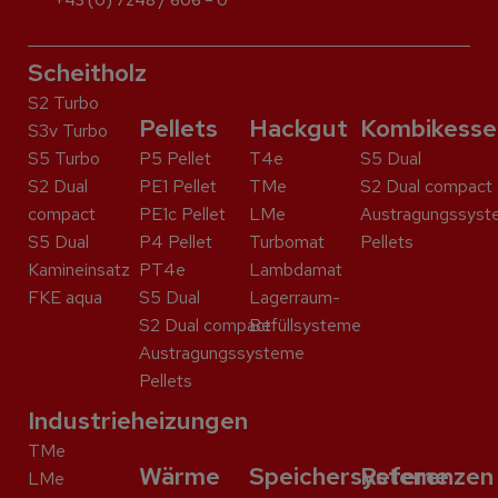
+43 (0) 7248 / 606 – 0
Scheitholz
S2 Turbo
Pellets
Hackgut
Kombikesse
S3v Turbo
S5 Turbo
P5 Pellet
T4e
S5 Dual
S2 Dual
PE1 Pellet
TMe
S2 Dual compact
compact
PE1c Pellet
LMe
Austragungssyst
S5 Dual
P4 Pellet
Turbomat
Pellets
Kaminein­satz
PT4e
Lambdamat
FKE aqua
S5 Dual
Lagerraum-
S2 Dual compact
Befüllsysteme
Austragungssysteme
Pellets
Industrieheizungen
TMe
Wärme
Speichersysteme
Referenzen
LMe