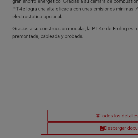
gran ahorro energético. Gracias a su cámara de combustión d
PT4e logra una alta eficacia con unas emisiones mínimas.
electrostático opcional.
Gracias a su construcción modular, la PT4e de Froling es m
premontada, cableada y probada.
Todos los detalle
Descargar doc