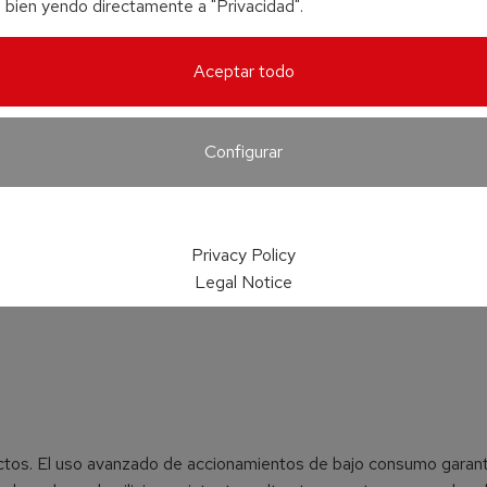
o bien yendo directamente a "Privacidad".
Aceptar todo
Configurar
Privacy Policy
Legal Notice
ctos. El uso avanzado de accionamientos de bajo consumo garant