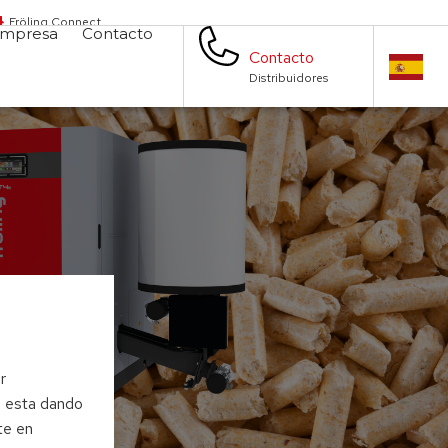
Fröling Connect
mpresa
Contacto
Contacto
Distribuidores
r
, esta dando
te en