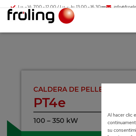
Lu. - Vi. 7.00 - 12.00 / Lu. - Ju. 13.00 - 16.30
info@froel
CALDERA DE PELLETS
PT4e
Al hacer clic 
100 – 350 kW
continuamente
su consentimi