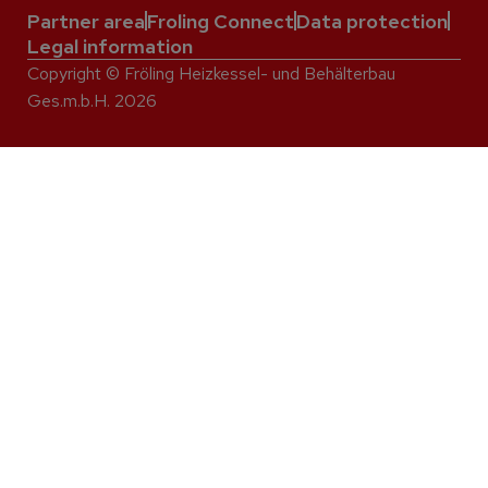
Partner area
Froling Connect
Data protection
Legal information
Copyright © Fröling Heizkessel- und Behälterbau
Ges.m.b.H. 2026