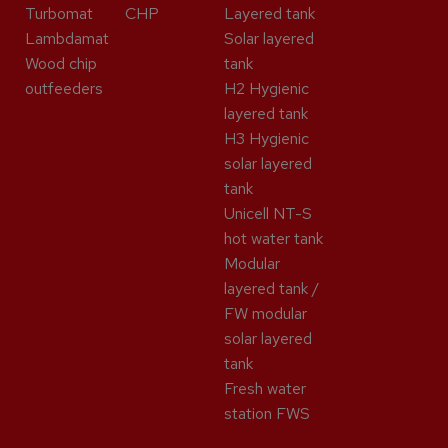
Turbomat
CHP
Layered tank
Lambdamat
Solar layered
Wood chip
tank
outfeeders
H2 Hygienic
layered tank
H3 Hygienic
solar layered
tank
Unicell NT-S
hot water tank
Modular
layered tank /
FW modular
solar layered
tank
Fresh water
station FWS