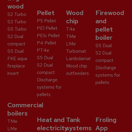
wood
Pellet
Wood
Firewood
S2 Turbo
chip
and
P5 Pellet
S3 Turbo
PE1 Pellet
pellet
S5 Turbo
T4e
PE1c Pellet
S2 Dual
TMe
boiler
P4 Pellet
compact
LMe
S5 Dual
PT4e
S5 Dual
Turbomat
S2 Dual
S5 Dual
FKE aqua
Lambdamat
compact
S2 Dual
fireplace
Wood chip
Discharge
compact
insert
outfeeders
systems for
Discharge
pellets
systems for
pellets
Commercial
boilers
Heat and
Tank
Froling
TMe
electricity
systems
App
LMe